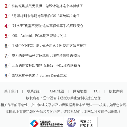
性能充足挑战无畏惧！做设计选择这个本就够了
6月即将到来你期待苹果的iOS13系统吗？老手
“跳水王”机型不要碰 这些高保值率手机可以安心
iOS、Android、PC本周不能错过的11
手机中的NFC功能，你会用么？附使用方法与技巧
华为的麦芒系列定位尴尬，现在还值得购买吗
五五购物节狂欢加码 百联12小时12业态联袂直
微软双屏手机来了 Surface Duo正式发
关于我们
|
联系我们
|
XML地图
|
网站地图
TXT
|
版权声明
版权所有：辽宁视窗未经授权禁止复制或建立镜像
相关作品的原创性、文中陈述文字以及内容数据庞杂本站无法一一核实，如果您发现
本网站上有侵犯您的合法权益的内容，请联系我们，本网站将立即予以删除！