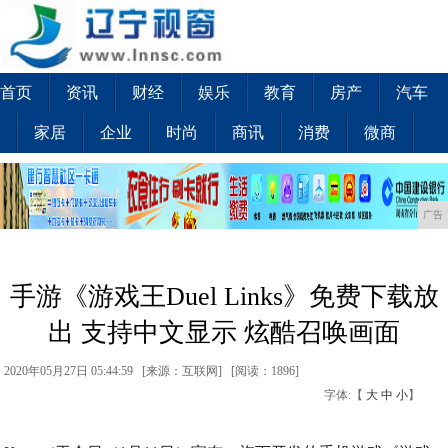
首页
资讯
财经
娱乐
教育
房产
汽车
家居
企业
时尚
商讯
消费
微商
广告
手游《游戏王Duel Links》免费下载放
出 支持中文显示 炫酷召唤画面
2020年05月27日 05:44:59 [来源：互联网] [
阅读：1896
]
字体:【
大
中
小
】