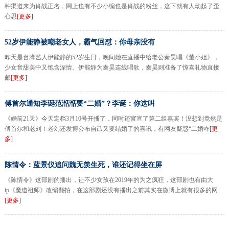
种渠道来为肖战正名，网上也有不少小编也是肖战的粉丝，这下就有人动起了歪
心思
[更多]
52岁伊能静被嘲老女人，霸气回怼：你母亲没有
昨天是台湾艺人伊能静的52岁生日，晚间她在直播中给老公秦昊唱《董小姐》，
少女音甜美中又饱含深情。伊能静为秦昊连线唱歌，秦昊则准备了惊喜礼物直接
邮
[更多]
傅首尔通知李诞范湉湉要“二婚”？李诞：你这叫
《婚前21天》今天定档3月10号开播了，同时还官宣了第二组嘉宾！没想到竟然是
傅首尔和老刘！老刘还发博公布自己又要结婚了的喜讯，有网友疑惑“二婚咋
[更
多]
陈情令：蓝景仪追问魏无羡生死，谁还记得坐在屏
《陈情令》这部剧的播出，让不少女孩在2019年的为之疯狂，这部剧也有由大
ip《魔道祖师》改编翻拍，在这部剧还没有播出之前其实在微博上就有很多的网
[更多]