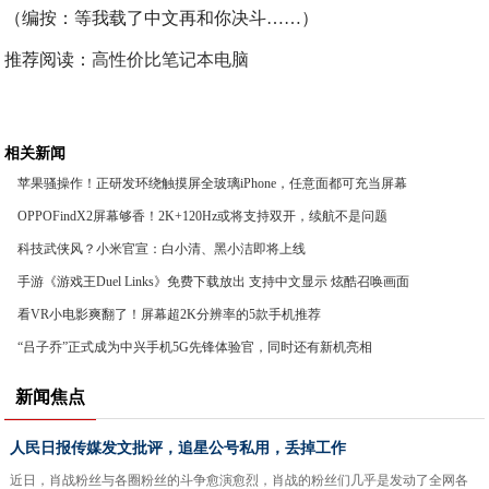
（编按：等我载了中文再和你决斗……）
推荐阅读：
高性价比笔记本电脑
相关新闻
苹果骚操作！正研发环绕触摸屏全玻璃iPhone，任意面都可充当屏幕
OPPOFindX2屏幕够香！2K+120Hz或将支持双开，续航不是问题
科技武侠风？小米官宣：白小清、黑小洁即将上线
手游《游戏王Duel Links》免费下载放出 支持中文显示 炫酷召唤画面
看VR小电影爽翻了！屏幕超2K分辨率的5款手机推荐
“吕子乔”正式成为中兴手机5G先锋体验官，同时还有新机亮相
新闻焦点
人民日报传媒发文批评，追星公号私用，丢掉工作
近日，肖战粉丝与各圈粉丝的斗争愈演愈烈，肖战的粉丝们几乎是发动了全网各