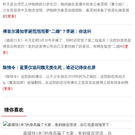
昨天是台湾艺人伊能静的52岁生日，晚间她在直播中给老公秦昊唱《董小姐》，
少女音甜美中又饱含深情。伊能静为秦昊连线唱歌，秦昊则准备了惊喜礼物直接
邮
[更多]
傅首尔通知李诞范湉湉要“二婚”？李诞：你这叫
《婚前21天》今天定档3月10号开播了，同时还官宣了第二组嘉宾！没想到竟然是
傅首尔和老刘！老刘还发博公布自己又要结婚了的喜讯，有网友疑惑“二婚咋
[更
多]
陈情令：蓝景仪追问魏无羡生死，谁还记得坐在屏
《陈情令》这部剧的播出，让不少女孩在2019年的为之疯狂，这部剧也有由大
ip《魔道祖师》改编翻拍，在这部剧还没有播出之前其实在微博上就有很多的网
[更多]
猜你喜欢
森碟快1米7的身高骗了大家，爸妈接连澄清，自