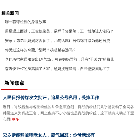
相关新闻
聊一聊谭松韵的身世故事
男星遇上面纱，王俊凯俊美，易烊千玺呆萌，王一博却让人沦陷？
安家：弟弟比妈妈厉害多了，几句话就让房似锦甘愿为他还房贷
你见过这样的奇葩户型吗？杨超越会选吗？
李佳琦把家居服穿出LV气场，可在妈妈面前，只有“干苦力”的份儿
森碟快1米7的身高骗了大家，爸妈接连澄清，自己也委屈地哭了
新闻焦点
人民日报传媒发文批评，追星公号私用，丢掉工作
近日，肖战粉丝与各圈粉丝的斗争愈演愈烈，肖战的粉丝们几乎是发动了全网各
种渠道来为肖战正名，网上也有不少小编也是肖战的粉丝，这下就有人动起了歪
心思
[更多]
52岁伊能静被嘲老女人，霸气回怼：你母亲没有