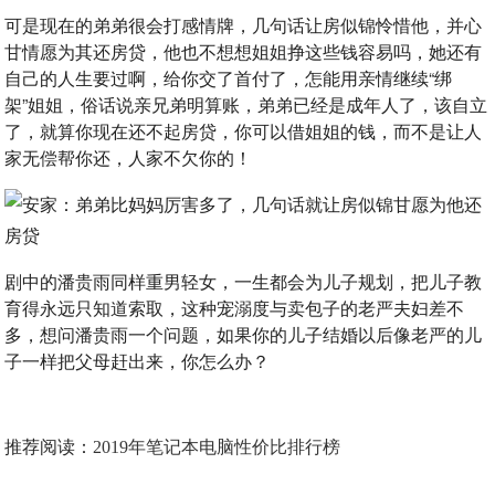
可是现在的弟弟很会打感情牌，几句话让房似锦怜惜他，并心
甘情愿为其还房贷，他也不想想姐姐挣这些钱容易吗，她还有
自己的人生要过啊，给你交了首付了，怎能用亲情继续“绑
架”姐姐，俗话说亲兄弟明算账，弟弟已经是成年人了，该自立
了，就算你现在还不起房贷，你可以借姐姐的钱，而不是让人
家无偿帮你还，人家不欠你的！
剧中的潘贵雨同样重男轻女，一生都会为儿子规划，把儿子教
育得永远只知道索取，这种宠溺度与卖包子的老严夫妇差不
多，想问潘贵雨一个问题，如果你的儿子结婚以后像老严的儿
子一样把父母赶出来，你怎么办？
推荐阅读：
2019年笔记本电脑性价比排行榜