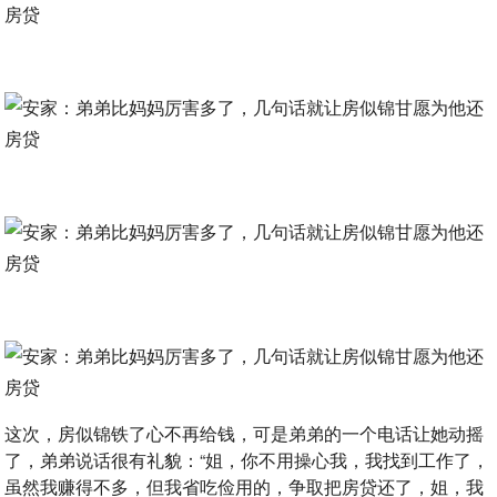
这次，房似锦铁了心不再给钱，可是弟弟的一个电话让她动摇
了，弟弟说话很有礼貌：“姐，你不用操心我，我找到工作了，
虽然我赚得不多，但我省吃俭用的，争取把房贷还了，姐，我