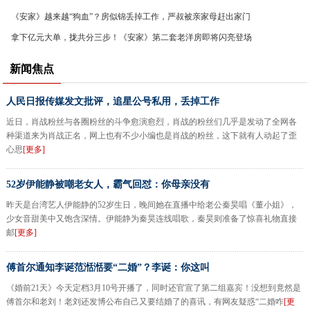
《安家》越来越“狗血”？房似锦丢掉工作，严叔被亲家母赶出家门
拿下亿元大单，拢共分三步！《安家》第二套老洋房即将闪亮登场
新闻焦点
人民日报传媒发文批评，追星公号私用，丢掉工作
近日，肖战粉丝与各圈粉丝的斗争愈演愈烈，肖战的粉丝们几乎是发动了全网各
种渠道来为肖战正名，网上也有不少小编也是肖战的粉丝，这下就有人动起了歪
心思
[更多]
52岁伊能静被嘲老女人，霸气回怼：你母亲没有
昨天是台湾艺人伊能静的52岁生日，晚间她在直播中给老公秦昊唱《董小姐》，
少女音甜美中又饱含深情。伊能静为秦昊连线唱歌，秦昊则准备了惊喜礼物直接
邮
[更多]
傅首尔通知李诞范湉湉要“二婚”？李诞：你这叫
《婚前21天》今天定档3月10号开播了，同时还官宣了第二组嘉宾！没想到竟然是
傅首尔和老刘！老刘还发博公布自己又要结婚了的喜讯，有网友疑惑“二婚咋
[更