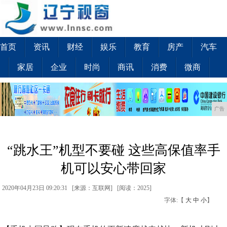
首页
资讯
财经
娱乐
教育
房产
汽车
家居
企业
时尚
商讯
消费
微商
广告
“跳水王”机型不要碰 这些高保值率手
机可以安心带回家
2020年04月23日 09:20:31 [来源：互联网] [
阅读：2025
]
字体:【
大
中
小
】