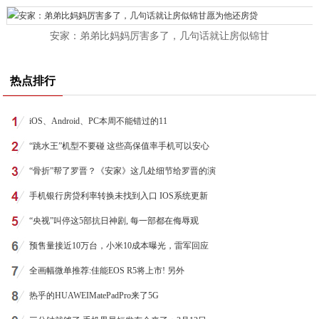
安家：弟弟比妈妈厉害多了，几句话就让房似锦甘
热点排行
iOS、Android、PC本周不能错过的11
“跳水王”机型不要碰 这些高保值率手机可以安心
“骨折”帮了罗晋？《安家》这几处细节给罗晋的演
手机银行房贷利率转换未找到入口 IOS系统更新
“央视”叫停这5部抗日神剧, 每一部都在侮辱观
预售量接近10万台，小米10成本曝光，雷军回应
全画幅微单推荐:佳能EOS R5将上市! 另外
热乎的HUAWEIMatePadPro来了5G