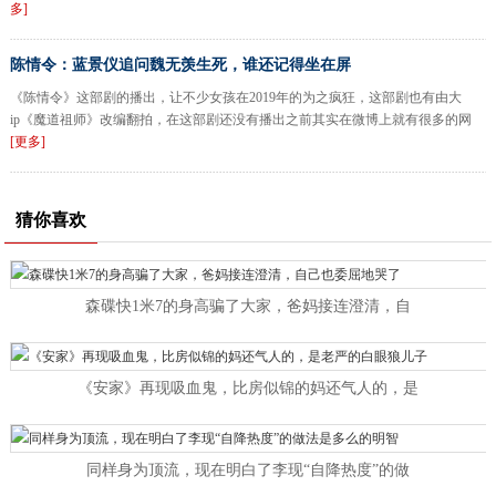
多]
陈情令：蓝景仪追问魏无羡生死，谁还记得坐在屏
《陈情令》这部剧的播出，让不少女孩在2019年的为之疯狂，这部剧也有由大
ip《魔道祖师》改编翻拍，在这部剧还没有播出之前其实在微博上就有很多的网
[更多]
猜你喜欢
森碟快1米7的身高骗了大家，爸妈接连澄清，自
《安家》再现吸血鬼，比房似锦的妈还气人的，是
同样身为顶流，现在明白了李现“自降热度”的做