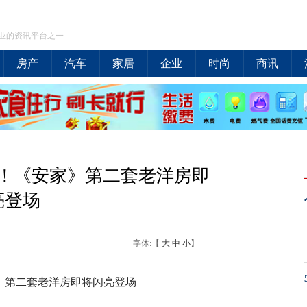
业的资讯平台之一
房产
汽车
家居
企业
时尚
商讯
！《安家》第二套老洋房即
亮登场
字体:【
大
中
小
】