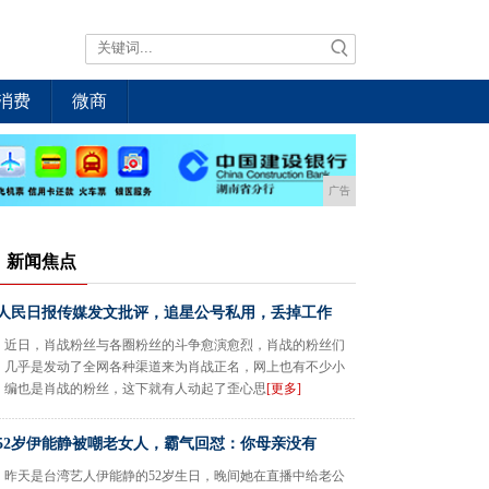
消费
微商
广告
新闻焦点
人民日报传媒发文批评，追星公号私用，丢掉工作
近日，肖战粉丝与各圈粉丝的斗争愈演愈烈，肖战的粉丝们
几乎是发动了全网各种渠道来为肖战正名，网上也有不少小
编也是肖战的粉丝，这下就有人动起了歪心思
[更多]
52岁伊能静被嘲老女人，霸气回怼：你母亲没有
昨天是台湾艺人伊能静的52岁生日，晚间她在直播中给老公