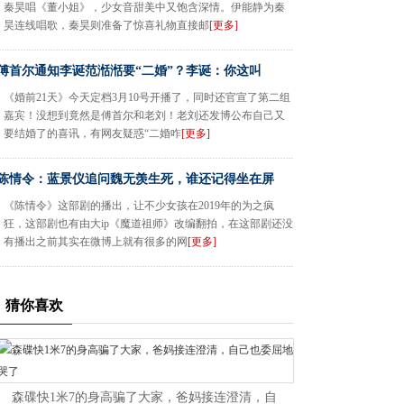
秦昊唱《董小姐》，少女音甜美中又饱含深情。伊能静为秦
昊连线唱歌，秦昊则准备了惊喜礼物直接邮
[更多]
傅首尔通知李诞范湉湉要“二婚”？李诞：你这叫
《婚前21天》今天定档3月10号开播了，同时还官宣了第二组
嘉宾！没想到竟然是傅首尔和老刘！老刘还发博公布自己又
要结婚了的喜讯，有网友疑惑“二婚咋
[更多]
陈情令：蓝景仪追问魏无羡生死，谁还记得坐在屏
《陈情令》这部剧的播出，让不少女孩在2019年的为之疯
狂，这部剧也有由大ip《魔道祖师》改编翻拍，在这部剧还没
有播出之前其实在微博上就有很多的网
[更多]
猜你喜欢
森碟快1米7的身高骗了大家，爸妈接连澄清，自