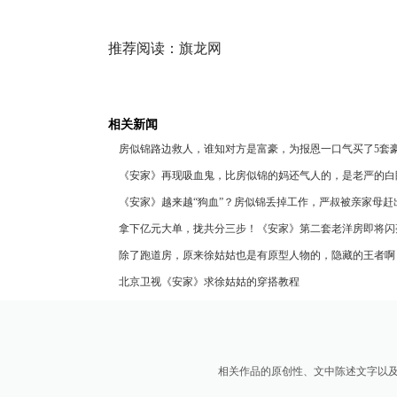
推荐阅读：
旗龙网
相关新闻
房似锦路边救人，谁知对方是富豪，为报恩一口气买了5套
《安家》再现吸血鬼，比房似锦的妈还气人的，是老严的白
《安家》越来越“狗血”？房似锦丢掉工作，严叔被亲家母赶
拿下亿元大单，拢共分三步！《安家》第二套老洋房即将闪
除了跑道房，原来徐姑姑也是有原型人物的，隐藏的王者啊
北京卫视《安家》求徐姑姑的穿搭教程
相关作品的原创性、文中陈述文字以