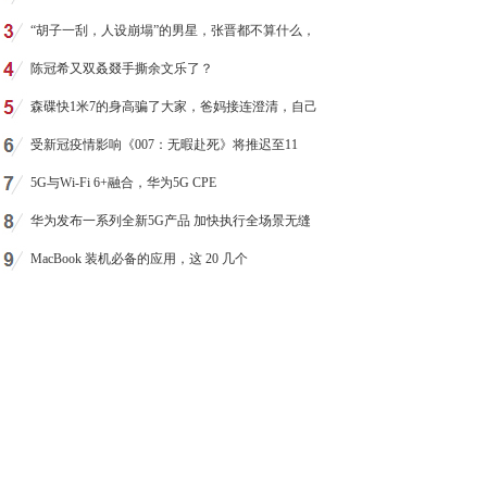
“胡子一刮，人设崩塌”的男星，张晋都不算什么，
陈冠希又双叒叕手撕余文乐了？
森碟快1米7的身高骗了大家，爸妈接连澄清，自己
受新冠疫情影响《007：无暇赴死》将推迟至11
5G与Wi-Fi 6+融合，华为5G CPE
华为发布一系列全新5G产品 加快执行全场景无缝
MacBook 装机必备的应用，这 20 几个