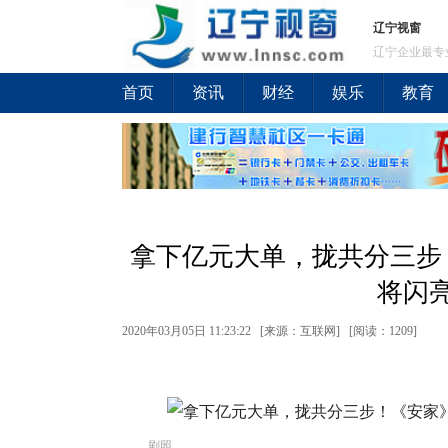
辽宁视窗
辽宁企业最专
首页
资讯
财经
娱乐
教育
拿下亿元大单，拢共分三步
将闪
2020年03月05日 11:23:22 [来源：互联网] [
阅读：1209
]
剧照