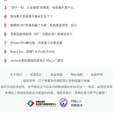
“胡子一刮，人设崩塌”的男星，张晋都不算什么，
陈冠希又双叒叕手撕余文乐了？
森碟快1米7的身高骗了大家，爸妈接连澄清，自己
受新冠疫情影响《007：无暇赴死》将推迟至11
iPhone12Pro概念图：刘海更小后置浴霸
Reno3 Pro、荣耀V30 Pro实力大比
macbook系统基础内容简介 Mac入门基本
关于我们
|
联系我们
|
老版地图
|
网站地图
|
版权声明
版权所有：辽宁视窗未经授权禁止复制或建立镜像
相关作品的原创性、文中陈述文字以及内容数据庞杂本站无法一一核实，如果您发现
本网站上有侵犯您的合法权益的内容，请联系我们，本网站将立即予以删除！