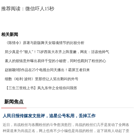
推荐阅读：
微信吓人15秒
相关新闻
《陈情令》原著与剧版舞天女噬魂情节的比较分析
郑少真是个“狠人”！73岁西装大衣齐上阵显嫩，网友：活该他帅气
素人的烦恼意外曝出易烊千玺的小秘密，同时也戳到了粉丝的心
赵丽颖9部作品在25个电视台同天播出！霸屏王者归来
细数《哈利·波特》里那些让人笑出鹅叫的外号
【三生三世枕上书】凤九东华之全组你问我答
新闻焦点
人民日报传媒发文批评，追星公号私用，丢掉工作
近日，肖战粉丝与各圈粉丝的斗争愈演愈烈，肖战的粉丝们几乎是发动了全网各
种渠道来为肖战正名，网上也有不少小编也是肖战的粉丝，这下就有人动起了歪