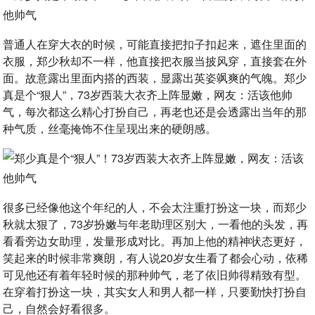
普通人在穿大衣的时候，可能直接把扣子扣起来，遮住里面的
衣服，郑少秋却不一样，他直接把衣服当披风穿，直接套在外
面。故意露出里面内搭的西装，显露出英姿飒爽的气魄。郑少
真是个“狠人”，73岁西装大衣齐上阵显嫩，网友：活该他帅
气，每次都这么精心打扮自己，再老也还是会透露出当年的那
种气质，丝毫掩饰不住呈现出来的硬朗感。
很多已经像他这个年纪的人，不会太注重打扮这一块，而郑少
秋就太狠了，73岁扮嫩与年老助理区别大，一看他的头发，再
看看旁边女助理，发量形成对比。再加上他的精神状态更好，
笑起来的时候非常爽朗，有人说20岁女生看了都会心动，依稀
可见他还有着年轻时候的那种帅气，老了依旧帅得精致有型。
在穿着打扮这一块，其实女人和男人都一样，只要勤快打扮自
己，自然会好看很多。