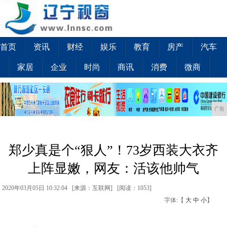
首页
资讯
财经
娱乐
教育
房产
汽车
家居
企业
时尚
商讯
消费
微商
广告
郑少真是个“狠人”！73岁西装大衣齐
上阵显嫩，网友：活该他帅气
2020年03月05日 10:32:04 [来源：互联网] [
阅读：1053
]
字体:【
大
中
小
】