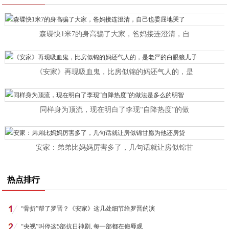
森碟快1米7的身高骗了大家，爸妈接连澄清，自
《安家》再现吸血鬼，比房似锦的妈还气人的，是
同样身为顶流，现在明白了李现“自降热度”的做
安家：弟弟比妈妈厉害多了，几句话就让房似锦甘
热点排行
“骨折”帮了罗晋？《安家》这几处细节给罗晋的演
“央视”叫停这5部抗日神剧, 每一部都在侮辱观