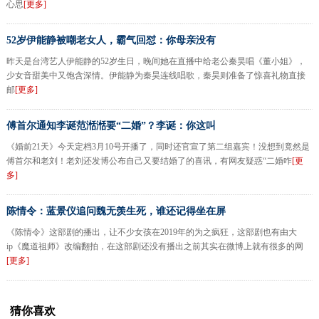
心思
[更多]
52岁伊能静被嘲老女人，霸气回怼：你母亲没有
昨天是台湾艺人伊能静的52岁生日，晚间她在直播中给老公秦昊唱《董小姐》，
少女音甜美中又饱含深情。伊能静为秦昊连线唱歌，秦昊则准备了惊喜礼物直接
邮
[更多]
傅首尔通知李诞范湉湉要“二婚”？李诞：你这叫
《婚前21天》今天定档3月10号开播了，同时还官宣了第二组嘉宾！没想到竟然是
傅首尔和老刘！老刘还发博公布自己又要结婚了的喜讯，有网友疑惑“二婚咋
[更
多]
陈情令：蓝景仪追问魏无羡生死，谁还记得坐在屏
《陈情令》这部剧的播出，让不少女孩在2019年的为之疯狂，这部剧也有由大
ip《魔道祖师》改编翻拍，在这部剧还没有播出之前其实在微博上就有很多的网
[更多]
猜你喜欢