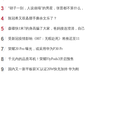
“胡子一刮，人设崩塌”的男星，张晋都不算什么，
陈冠希又双叒叕手撕余文乐了？
森碟快1米7的身高骗了大家，爸妈接连澄清，自己
受新冠疫情影响《007：无暇赴死》将推迟至11
荣耀20 Pro 曝光，或采用华为P30 Pr
千元内的品质耳机！荣耀FlyPods3开启预售
国内又一新平板获3C认证20W快充加持 华为刚