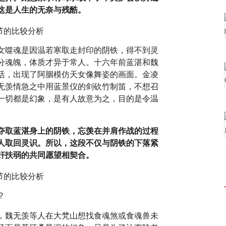
这是人生的无奈与残酷。
女噬魂是因温若寒取走封印的阴铁，得不到灵
分魂魄，体质才异于常人。十六年前蓝湛和魏
活，出现了阿胭模仿天女像舞姿的画面。金凌
无羡情急之中用蓝景仪的剑砍竹制笛，不想召
一切都是幻象，是有人故意为之，目的是令温
夺取蓝湛身上的阴铁，忘羡在并肩作战的过程
人取回灵识。所以，这段不仅与阴铁的下落紧
奸扶弱的共同愿望相契合。
？
，魏无羡等人在大梵山想找食魂煞或食魂兽未