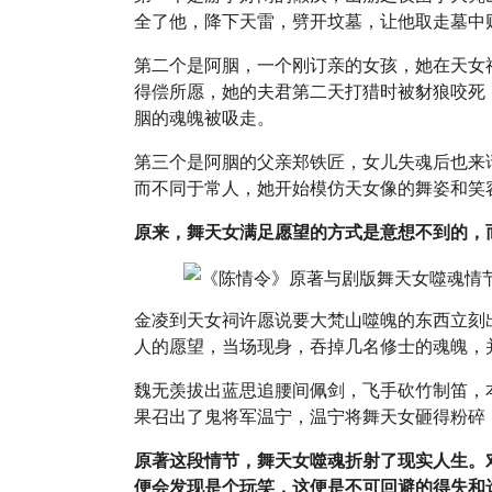
全了他，降下天雷，劈开坟墓，让他取走墓中
第二个是阿胭，一个刚订亲的女孩，她在天女
得偿所愿，她的夫君第二天打猎时被豺狼咬死，
胭的魂魄被吸走。
第三个是阿胭的父亲郑铁匠，女儿失魂后也来
而不同于常人，她开始模仿天女像的舞姿和笑
原来，舞天女满足愿望的方式是意想不到的，
金凌到天女祠许愿说要大梵山噬魄的东西立刻
人的愿望，当场现身，吞掉几名修士的魂魄，
魏无羡拔出蓝思追腰间佩剑，飞手砍竹制笛，
果召出了鬼将军温宁，温宁将舞天女砸得粉碎
原著这段情节，舞天女噬魂折射了现实人生。
便会发现是个玩笑，这便是不可回避的得失和