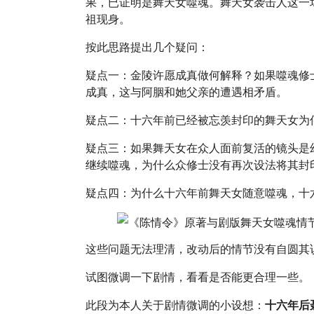
果，已证明是舞天女噬魂。舞天女袭击人这一
祖现身。
按此思路提出几个疑问：
疑点一：金陵许愿成真做何解释？如果噬魂修
成真，这与阿胭和她父亲的遭遇相矛盾。
疑点二：十六年前已经被忘羡封印的舞天女为
疑点三：如果舞天女在众人面前复活的镜头是
继续噬魂，为什么众修士没有再次设法将其封
疑点四：为什么十六年前舞天女随意噬魂，十
这些问题无法理清，改动后的情节没有自圆其
试图微调一下剧情，看看是否能更合理一些。
此段为本人关于剧情微调的小设想：
十六年后