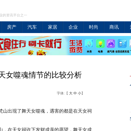
业的资讯平台之一
房产
汽车
家居
企业
时尚
商讯
天女噬魂情节的比较分析
字体:【
大
中
小
】
梵山出现了舞天女噬魂，遇害的都是在天女祠
山，在天女祠许下发财成亲的愿望，舞天女成