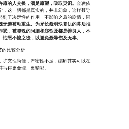
来许愿的人交换，满足愿望，吸取灵识。
金凌依
宁，这一切都是真实的，并非幻象，这样聂导
起到了决定性的作用，不影响之后的剧情，同
魏无羡被动重生、为兄长聂明玦复仇的幕后推
作恶，被噬魂的阿胭和郑铁匠都是善良人，不
、怙恶不悛之徒，以避免聂导伤及无辜。
，扩充性尚佳，严密性不足，编剧其实可以在
其写得更合理、更精彩。