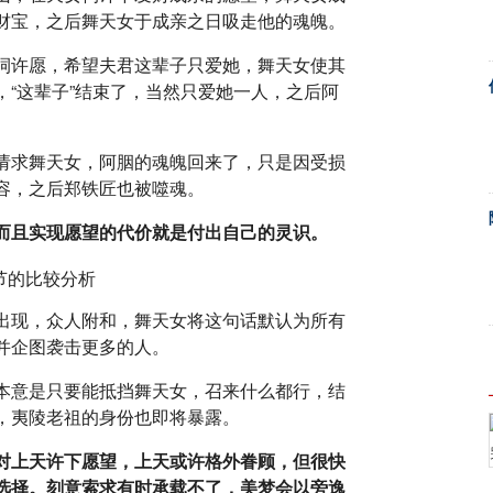
财宝，之后舞天女于成亲之日吸走他的魂魄。
祠许愿，希望夫君这辈子只爱她，舞天女使其
“这辈子”结束了，当然只爱她一人，之后阿
请求舞天女，阿胭的魂魄回来了，只是因受损
容，之后郑铁匠也被噬魂。
而且实现愿望的代价就是付出自己的灵识。
出现，众人附和，舞天女将这句话默认为所有
并企图袭击更多的人。
本意是只要能抵挡舞天女，召来什么都行，结
，夷陵老祖的身份也即将暴露。
对上天许下愿望，上天或许格外眷顾，但很快
选择。刻意索求有时承载不了，美梦会以旁逸