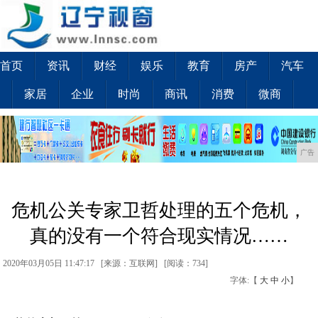
首页
资讯
财经
娱乐
教育
房产
汽车
家居
企业
时尚
商讯
消费
微商
广告
危机公关专家卫哲处理的五个危机，
真的没有一个符合现实情况……
2020年03月05日 11:47:17 [来源：互联网] [
阅读：734
]
字体:【
大
中
小
】