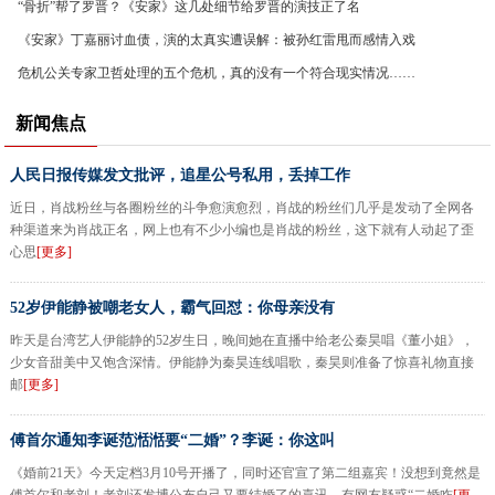
“骨折”帮了罗晋？《安家》这几处细节给罗晋的演技正了名
《安家》丁嘉丽讨血债，演的太真实遭误解：被孙红雷甩而感情入戏
危机公关专家卫哲处理的五个危机，真的没有一个符合现实情况……
新闻焦点
人民日报传媒发文批评，追星公号私用，丢掉工作
近日，肖战粉丝与各圈粉丝的斗争愈演愈烈，肖战的粉丝们几乎是发动了全网各
种渠道来为肖战正名，网上也有不少小编也是肖战的粉丝，这下就有人动起了歪
心思
[更多]
52岁伊能静被嘲老女人，霸气回怼：你母亲没有
昨天是台湾艺人伊能静的52岁生日，晚间她在直播中给老公秦昊唱《董小姐》，
少女音甜美中又饱含深情。伊能静为秦昊连线唱歌，秦昊则准备了惊喜礼物直接
邮
[更多]
傅首尔通知李诞范湉湉要“二婚”？李诞：你这叫
《婚前21天》今天定档3月10号开播了，同时还官宣了第二组嘉宾！没想到竟然是