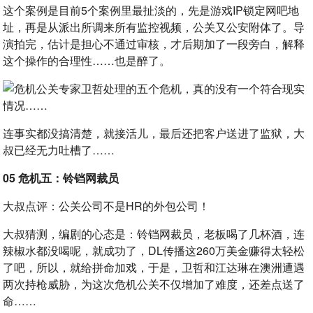
这个案例是目前5个案例里最扯淡的，先是游戏IP锁定网吧地
址，再是从派出所调来所有监控视频，公关又公安附体了。导
演拍完，估计是担心不通过审核，才后期加了一段旁白，解释
这个操作的合理性……也是醉了。
连事实都没搞清楚，就接活儿，最后还把客户送进了监狱，大
叔已经无力吐槽了……
05 危机五：铃铛网裁员
大叔点评：公关公司不是HR的外包公司！
大叔猜测，编剧的心态是：铃铛网裁员，老板喝了几杯酒，连
辣椒水都没喝呢，就成功了，DL传播这260万美金赚得太轻松
了吧，所以，就给拼命加戏，于是，卫哲和江达琳在澳洲遭遇
两次持枪威胁，为这次危机公关不仅增加了难度，还差点送了
命……