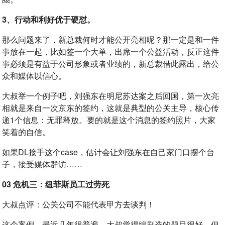
3、行动和利好优于硬怼。
那么问题来了，新总裁何时才能公开亮相呢？那一定是和一件
事放在一起，比如签一个大单，出席一个公益活动，反正这件
事必须是有益于公司形象或者业绩的，新总裁借此露出，给公
众和媒体以信心。
大叔举一个例子吧，刘强东在明尼苏达案之后回国，第一次亮
相就是来自一次京东的签约，这就是典型的公关主导，核心传
递1个信息：无罪释放。要的就是这个消息的签约照片，大家
笑着的自信。
如果DL接手这个case，估计会让刘强东在自己家门口摆个台
子，接受媒体群访……
03 危机三：纽菲斯员工过劳死
大叔点评：公关公司不能代表甲方去谈判！
这个案例，最近几年很普遍。大叔觉得编剧选的题目很好，但