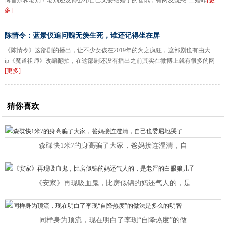
傅首尔和老刘！老刘还发博公布自己又要结婚了的喜讯，有网友疑惑“二婚咋
[更
多]
陈情令：蓝景仪追问魏无羡生死，谁还记得坐在屏
《陈情令》这部剧的播出，让不少女孩在2019年的为之疯狂，这部剧也有由大
ip《魔道祖师》改编翻拍，在这部剧还没有播出之前其实在微博上就有很多的网
[更多]
猜你喜欢
森碟快1米7的身高骗了大家，爸妈接连澄清，自
《安家》再现吸血鬼，比房似锦的妈还气人的，是
同样身为顶流，现在明白了李现“自降热度”的做