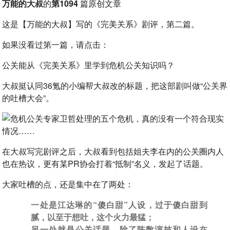
万能的大叔
的
第1094
篇原创文章
这是【万能的大叔】写的《完美关系》剧评，第二篇。
如果没看过第一篇，请点击：
公关能从《完美关系》里学到危机公关知识吗？
大叔挺认同36氪的小编帮大叔改的标题，把这部剧叫做“公关界
的吐槽大会”。
在大叔写完剧评之后，大叔看到包括姐夫李在内的公关圈内人
也在热议，更有某PR协会打着“抵制”名义，发起了话题。
大家吐槽的点，还是集中在了两处：
一处是江达琳的“傻白甜”人设，过于傻白甜到
腻，以至于想吐，这个火力最猛；
另一处就是公关话题，除了陈数演技和人设在