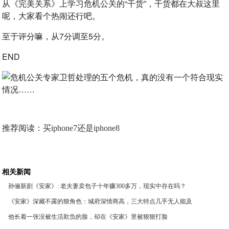
从《完美关系》上学习危机公关的“干货”，干货都在大叔这里
呢，大家看个热闹还行吧。
至于评分嘛，从7分调至5分。
END
推荐阅读：
买iphone7还是iphone8
相关新闻
孙俪新剧《安家》: 老夫妻卖包子十年赚300多万，现实中存在吗？
《安家》深藏不露的狠角色：城府深情商高，三大特点几乎无人能及
他长着一张没被生活欺负的脸，却在《安家》里被狠狠打脸