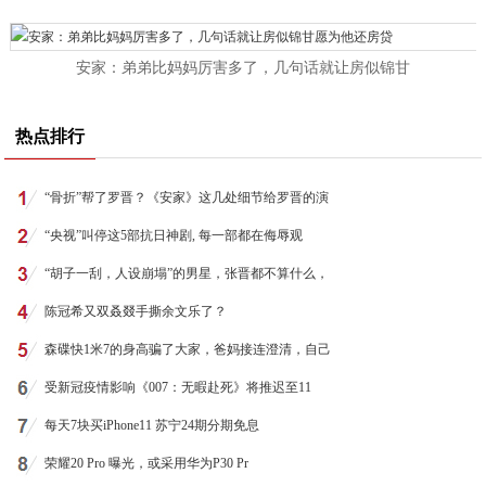
安家：弟弟比妈妈厉害多了，几句话就让房似锦甘
热点排行
“骨折”帮了罗晋？《安家》这几处细节给罗晋的演
“央视”叫停这5部抗日神剧, 每一部都在侮辱观
“胡子一刮，人设崩塌”的男星，张晋都不算什么，
陈冠希又双叒叕手撕余文乐了？
森碟快1米7的身高骗了大家，爸妈接连澄清，自己
受新冠疫情影响《007：无暇赴死》将推迟至11
每天7块买iPhone11 苏宁24期分期免息
荣耀20 Pro 曝光，或采用华为P30 Pr