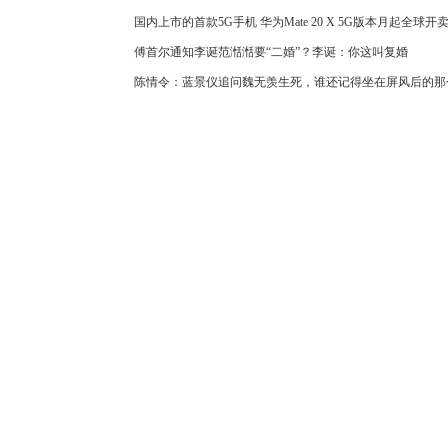
国内上市的首款5G手机 华为Mate 20 X 5G版本月起全球开
傅首尔通知李诞范湉湉要“二婚”？李诞：你这叫复婚
陈情令：蓝景仪追问魏无羡生死，谁还记得坐在屏风后的那