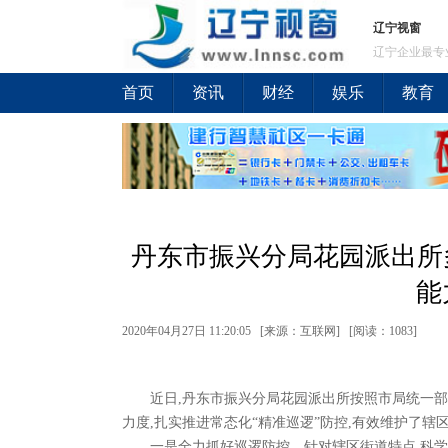
辽宁视窗
辽宁企业最专
首页
资讯
财经
娱乐
教育
丹东市振兴分局花园派出所
能
2020年04月27日 11:20:05 [来源：互联网] [
阅读：1083
]
近日,丹东市振兴分局花园派出所按照市局统一部
力度,扎实推进常态化“精准巡逻”防控,有效维护了辖
一是全力抓好巡逻防控。针对辖区街道特点,科学