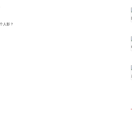
卖
个人影？