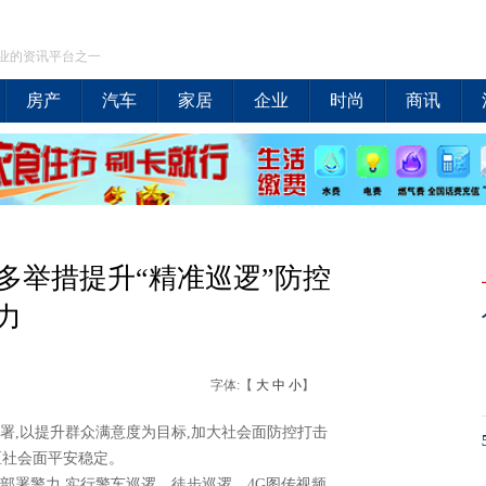
业的资讯平台之一
房产
汽车
家居
企业
时尚
商讯
多举措提升“精准巡逻”防控
力
字体:【
大
中
小
】
署,以提升群众满意度为目标,加大社会面防控打击
区社会面平安稳定。
部署警力,实行警车巡逻、徒步巡逻、4G图传视频