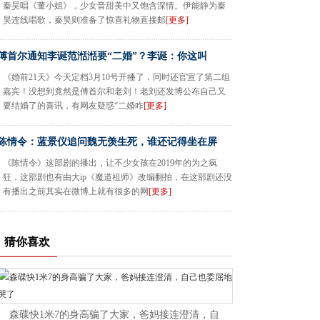
秦昊唱《董小姐》，少女音甜美中又饱含深情。伊能静为秦
昊连线唱歌，秦昊则准备了惊喜礼物直接邮
[更多]
傅首尔通知李诞范湉湉要“二婚”？李诞：你这叫
《婚前21天》今天定档3月10号开播了，同时还官宣了第二组
嘉宾！没想到竟然是傅首尔和老刘！老刘还发博公布自己又
要结婚了的喜讯，有网友疑惑“二婚咋
[更多]
陈情令：蓝景仪追问魏无羡生死，谁还记得坐在屏
《陈情令》这部剧的播出，让不少女孩在2019年的为之疯
狂，这部剧也有由大ip《魔道祖师》改编翻拍，在这部剧还没
有播出之前其实在微博上就有很多的网
[更多]
猜你喜欢
森碟快1米7的身高骗了大家，爸妈接连澄清，自