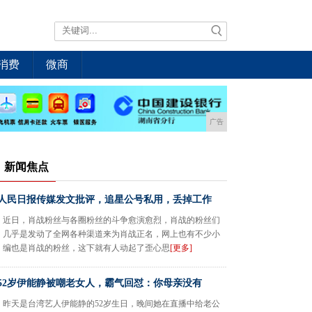
消费
微商
广告
新闻焦点
人民日报传媒发文批评，追星公号私用，丢掉工作
近日，肖战粉丝与各圈粉丝的斗争愈演愈烈，肖战的粉丝们
几乎是发动了全网各种渠道来为肖战正名，网上也有不少小
编也是肖战的粉丝，这下就有人动起了歪心思
[更多]
52岁伊能静被嘲老女人，霸气回怼：你母亲没有
昨天是台湾艺人伊能静的52岁生日，晚间她在直播中给老公