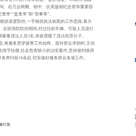
空间。在万达商圈、朝中、抗美援朝纪念馆等重要部
警率”“盘查率”和“管事率”。
狠抓巡逻防控,一手狠抓执法执勤的工作思路,着力
。在疫情防防控期间,对过往的车辆、可疑人员进行
获吸毒违法人员3名,有效震慑了违法犯罪分子。
念,将服务贯穿接警工作始终。面对群众求助时,主动
法情节轻微,社会危害较小的治安案件,坚持做到慎用
调节各类纠纷10余起,切实做好服务群众各项工作。
人被打脸