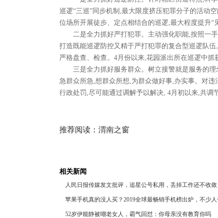
巡逻“三巡”同步机制,最大限度挤压犯罪分子的活动
位场所开展徒步、定点相结合的巡逻,最大程度提升“见
二是全力抓好严打犯罪。主动强化职能,按照一手
打造既能巡逻防控又精于严打犯罪的复合型巡逻队伍
严格盘查、检查。4月份以来,花园派出所在巡逻中抓
三是全力抓好服务群众。树立接警就是服务的理
急群众所急,想群众所想,为群众做好事,办实事。对违
行政处罚,尽可能通过调解予以解决, 4月初以来,共
推荐阅读：
渭南之窗
相关新闻
人民日报传媒发文批评，追星公号私用，丢掉工作还不收敛
苹果手机真的没人买？2019全球最畅销手机榜出炉，不少
52岁伊能静被嘲老女人，霸气回怼：你母亲没有教育你吗