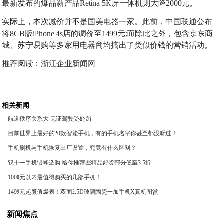
最新发布的爆品新产品Retina 5K屏一体机则大降2000元。
实际上，本次减价并不是国美电器一家。此前，中国联通公布
将8GB版iPhone 4s店的调价至1499元;而除此之外，包含京东商
城、苏宁易购等多家用电器商均搞出了类似价钱的营销活动。
推荐阅读：
浙江企业新闻网
相关新闻
航道秩序关系大 无证驾驶受处罚
目前世界上最好的20款智能手机，有的手机名字你甚至都没听过！
手机刷机与手机恢复出厂设置，究竟有什么区别？
双十一手机错峰选购 给你推荐些精品好货部分低至3.5折
1000元以内最值得购买的几部手机！
1499元起颜值爆表！双面2.5D玻璃陶瓷一加手机X真机图赏
新闻焦点