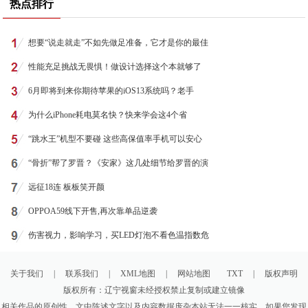
热点排行
想要“说走就走”不如先做足准备，它才是你的最佳
性能充足挑战无畏惧！做设计选择这个本就够了
6月即将到来你期待苹果的iOS13系统吗？老手
为什么iPhone耗电莫名快？快来学会这4个省
“跳水王”机型不要碰 这些高保值率手机可以安心
“骨折”帮了罗晋？《安家》这几处细节给罗晋的演
远征18连 板板笑开颜
OPPOA59线下开售,再次靠单品逆袭
伤害视力，影响学习，买LED灯泡不看色温指数危
关于我们
|
联系我们
|
XML地图
|
网站地图
TXT
|
版权声明
版权所有：辽宁视窗未经授权禁止复制或建立镜像
相关作品的原创性、文中陈述文字以及内容数据庞杂本站无法一一核实，如果您发现