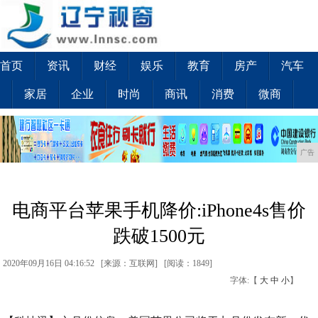
首页
资讯
财经
娱乐
教育
房产
汽车
家居
企业
时尚
商讯
消费
微商
广告
电商平台苹果手机降价:iPhone4s售价
跌破1500元
2020年09月16日 04:16:52 [来源：互联网] [
阅读：1849
]
字体:【
大
中
小
】