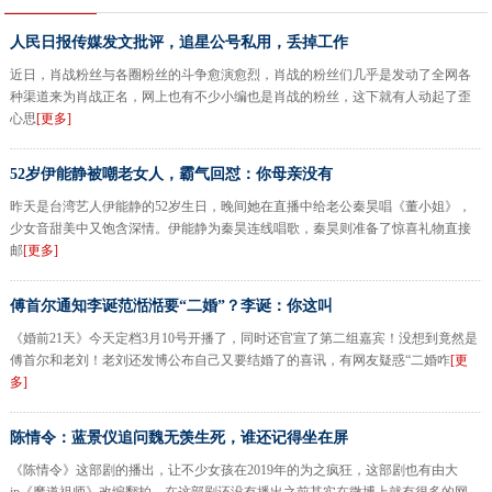
人民日报传媒发文批评，追星公号私用，丢掉工作
近日，肖战粉丝与各圈粉丝的斗争愈演愈烈，肖战的粉丝们几乎是发动了全网各
种渠道来为肖战正名，网上也有不少小编也是肖战的粉丝，这下就有人动起了歪
心思
[更多]
52岁伊能静被嘲老女人，霸气回怼：你母亲没有
昨天是台湾艺人伊能静的52岁生日，晚间她在直播中给老公秦昊唱《董小姐》，
少女音甜美中又饱含深情。伊能静为秦昊连线唱歌，秦昊则准备了惊喜礼物直接
邮
[更多]
傅首尔通知李诞范湉湉要“二婚”？李诞：你这叫
《婚前21天》今天定档3月10号开播了，同时还官宣了第二组嘉宾！没想到竟然是
傅首尔和老刘！老刘还发博公布自己又要结婚了的喜讯，有网友疑惑“二婚咋
[更
多]
陈情令：蓝景仪追问魏无羡生死，谁还记得坐在屏
《陈情令》这部剧的播出，让不少女孩在2019年的为之疯狂，这部剧也有由大