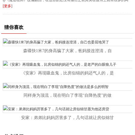
ip《魔道祖师》改编翻拍，在这部剧还没有播出之前其实在微博上就有很多的网
[更多]
猜你喜欢
森碟快1米7的身高骗了大家，爸妈接连澄清，自
《安家》再现吸血鬼，比房似锦的妈还气人的，是
同样身为顶流，现在明白了李现“自降热度”的做
安家：弟弟比妈妈厉害多了，几句话就让房似锦甘