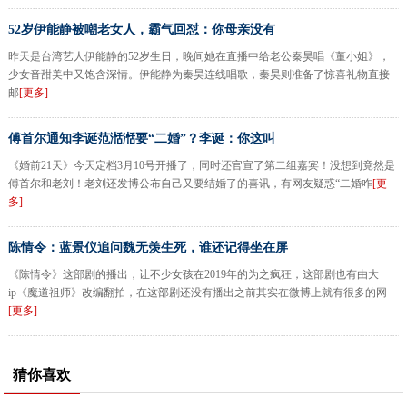
52岁伊能静被嘲老女人，霸气回怼：你母亲没有
昨天是台湾艺人伊能静的52岁生日，晚间她在直播中给老公秦昊唱《董小姐》，
少女音甜美中又饱含深情。伊能静为秦昊连线唱歌，秦昊则准备了惊喜礼物直接
邮
[更多]
傅首尔通知李诞范湉湉要“二婚”？李诞：你这叫
《婚前21天》今天定档3月10号开播了，同时还官宣了第二组嘉宾！没想到竟然是
傅首尔和老刘！老刘还发博公布自己又要结婚了的喜讯，有网友疑惑“二婚咋
[更
多]
陈情令：蓝景仪追问魏无羡生死，谁还记得坐在屏
《陈情令》这部剧的播出，让不少女孩在2019年的为之疯狂，这部剧也有由大
ip《魔道祖师》改编翻拍，在这部剧还没有播出之前其实在微博上就有很多的网
[更多]
猜你喜欢