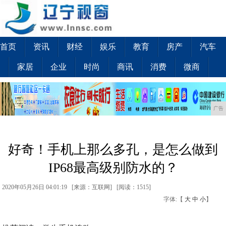
首页
资讯
财经
娱乐
教育
房产
汽车
家居
企业
时尚
商讯
消费
微商
广告
好奇！手机上那么多孔，是怎么做到
IP68最高级别防水的？
2020年05月26日 04:01:19 [来源：互联网] [
阅读：1515
]
字体:【
大
中
小
】