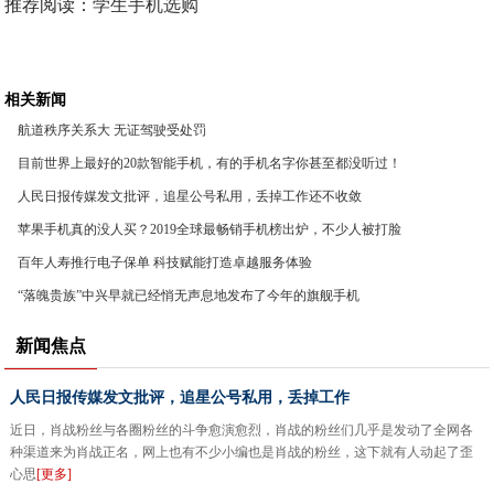
推荐阅读：
学生手机选购
相关新闻
航道秩序关系大 无证驾驶受处罚
目前世界上最好的20款智能手机，有的手机名字你甚至都没听过！
人民日报传媒发文批评，追星公号私用，丢掉工作还不收敛
苹果手机真的没人买？2019全球最畅销手机榜出炉，不少人被打脸
百年人寿推行电子保单 科技赋能打造卓越服务体验
“落魄贵族”中兴早就已经悄无声息地发布了今年的旗舰手机
新闻焦点
人民日报传媒发文批评，追星公号私用，丢掉工作
近日，肖战粉丝与各圈粉丝的斗争愈演愈烈，肖战的粉丝们几乎是发动了全网各
种渠道来为肖战正名，网上也有不少小编也是肖战的粉丝，这下就有人动起了歪
心思
[更多]