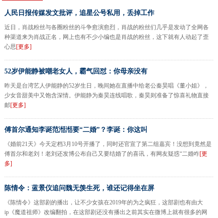
人民日报传媒发文批评，追星公号私用，丢掉工作
近日，肖战粉丝与各圈粉丝的斗争愈演愈烈，肖战的粉丝们几乎是发动了全网各
种渠道来为肖战正名，网上也有不少小编也是肖战的粉丝，这下就有人动起了歪
心思
[更多]
52岁伊能静被嘲老女人，霸气回怼：你母亲没有
昨天是台湾艺人伊能静的52岁生日，晚间她在直播中给老公秦昊唱《董小姐》，
少女音甜美中又饱含深情。伊能静为秦昊连线唱歌，秦昊则准备了惊喜礼物直接
邮
[更多]
傅首尔通知李诞范湉湉要“二婚”？李诞：你这叫
《婚前21天》今天定档3月10号开播了，同时还官宣了第二组嘉宾！没想到竟然是
傅首尔和老刘！老刘还发博公布自己又要结婚了的喜讯，有网友疑惑“二婚咋
[更
多]
陈情令：蓝景仪追问魏无羡生死，谁还记得坐在屏
《陈情令》这部剧的播出，让不少女孩在2019年的为之疯狂，这部剧也有由大
ip《魔道祖师》改编翻拍，在这部剧还没有播出之前其实在微博上就有很多的网