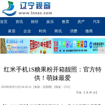
首页
资讯
财经
娱乐
教育
房产
汽车
家居
企业
时尚
商讯
消费
微商
广告
红米手机1S糖果粉开箱靓照：官方特
供！萌妹最爱
2020年06月12日 04:26:14 [来源：互联网] [
阅读：1551
]
字体:【
大
中
小
】