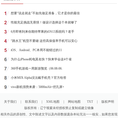
想要“说走就走”不如先做足准备，它才是你的最佳
性能充足挑战无畏惧！做设计选择这个本就够了
6月即将到来你期待苹果的iOS13系统吗？老手
“跳水王”机型不要碰 这些高保值率手机可以安心
iOS、Android、PC本周不能错过的11
为什么iPhone耗电莫名快？快来学会这4个省
360手机游戏一周新游预览（06.08-06.
​小米MIX Alpha没法戴手机壳？官方给答
vivo新机强势来袭：5000mAh+挖孔屏+
关于我们
|
联系我们
|
XML地图
|
网站地图
TXT
|
版权声明
版权所有：辽宁视窗未经授权禁止复制或建立镜像
相关作品的原创性、文中陈述文字以及内容数据庞杂本站无法一一核实，如果您发现