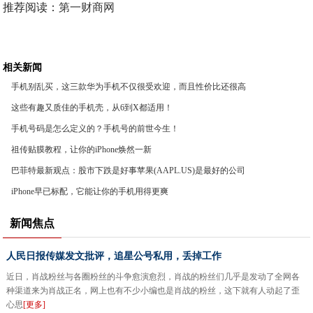
推荐阅读：
第一财商网
相关新闻
手机别乱买，这三款华为手机不仅很受欢迎，而且性价比还很高
这些有趣又质佳的手机壳，从6到X都适用！
手机号码是怎么定义的？手机号的前世今生！
祖传贴膜教程，让你的iPhone焕然一新
巴菲特最新观点：股市下跌是好事苹果(AAPL.US)是最好的公司
iPhone早已标配，它能让你的手机用得更爽
新闻焦点
人民日报传媒发文批评，追星公号私用，丢掉工作
近日，肖战粉丝与各圈粉丝的斗争愈演愈烈，肖战的粉丝们几乎是发动了全网各
种渠道来为肖战正名，网上也有不少小编也是肖战的粉丝，这下就有人动起了歪
心思
[更多]