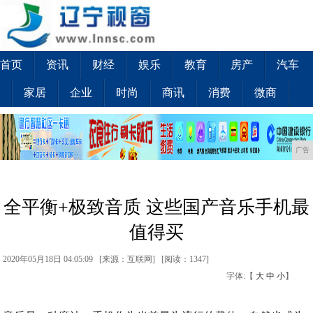
首页
资讯
财经
娱乐
教育
房产
汽车
家居
企业
时尚
商讯
消费
微商
广告
全平衡+极致音质 这些国产音乐手机最
值得买
2020年05月18日 04:05:09 [来源：互联网] [
阅读：1347
]
字体:【
大
中
小
】