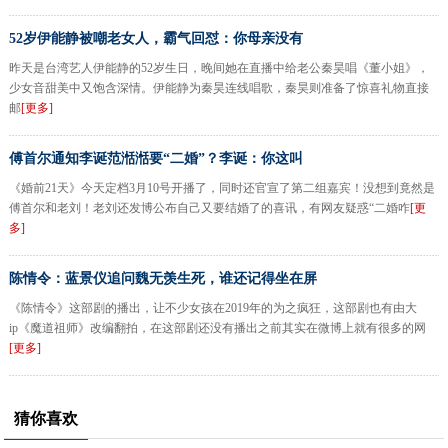
52岁伊能静被嘲老女人，霸气回怼：你母亲没有
昨天是台湾艺人伊能静的52岁生日，晚间她在直播中给老公秦昊唱《董小姐》，
少女音甜美中又饱含深情。伊能静为秦昊连线唱歌，秦昊则准备了惊喜礼物直接
邮
[更多]
傅首尔通知李诞范湉湉要“二婚”？李诞：你这叫
《婚前21天》今天定档3月10号开播了，同时还官宣了第二组嘉宾！没想到竟然是
傅首尔和老刘！老刘还发博公布自己又要结婚了的喜讯，有网友疑惑“二婚咋
[更
多]
陈情令：蓝景仪追问魏无羡生死，谁还记得坐在屏
《陈情令》这部剧的播出，让不少女孩在2019年的为之疯狂，这部剧也有由大
ip《魔道祖师》改编翻拍，在这部剧还没有播出之前其实在微博上就有很多的网
[更多]
猜你喜欢