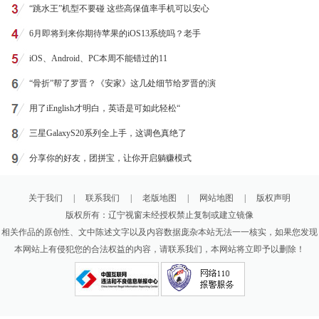
“跳水王”机型不要碰 这些高保值率手机可以安心
6月即将到来你期待苹果的iOS13系统吗？老手
iOS、Android、PC本周不能错过的11
“骨折”帮了罗晋？《安家》这几处细节给罗晋的演
用了iEnglish才明白，英语是可如此轻松“
三星GalaxyS20系列全上手，这调色真绝了
分享你的好友，团拼宝，让你开启躺赚模式
关于我们
|
联系我们
|
老版地图
|
网站地图
|
版权声明
版权所有：辽宁视窗未经授权禁止复制或建立镜像
相关作品的原创性、文中陈述文字以及内容数据庞杂本站无法一一核实，如果您发现
本网站上有侵犯您的合法权益的内容，请联系我们，本网站将立即予以删除！