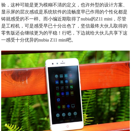
验，这种可能是更为模糊不清的定义，也许外型的设计方案、
显示屏的层次感或是系统软件的流畅度早已作用的个性化都是
铸就感受的不一样。而小编近期取得了nubia的Z11 mini，尽管
是工程机，可是感受早已十分出色了，坚信最终大伙儿取得的
零售版还会继续更为的平稳！行吧，下边就给大伙儿共享下这
一感受十分优异的nubia Z11 mini吧。