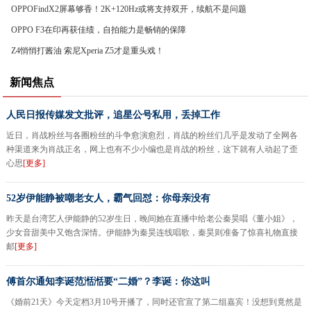
OPPOFindX2屏幕够香！2K+120Hz或将支持双开，续航不是问题
OPPO F3在印再获佳绩，自拍能力是畅销的保障
Z4悄悄打酱油 索尼Xperia Z5才是重头戏！
新闻焦点
人民日报传媒发文批评，追星公号私用，丢掉工作
近日，肖战粉丝与各圈粉丝的斗争愈演愈烈，肖战的粉丝们几乎是发动了全网各
种渠道来为肖战正名，网上也有不少小编也是肖战的粉丝，这下就有人动起了歪
心思
[更多]
52岁伊能静被嘲老女人，霸气回怼：你母亲没有
昨天是台湾艺人伊能静的52岁生日，晚间她在直播中给老公秦昊唱《董小姐》，
少女音甜美中又饱含深情。伊能静为秦昊连线唱歌，秦昊则准备了惊喜礼物直接
邮
[更多]
傅首尔通知李诞范湉湉要“二婚”？李诞：你这叫
《婚前21天》今天定档3月10号开播了，同时还官宣了第二组嘉宾！没想到竟然是