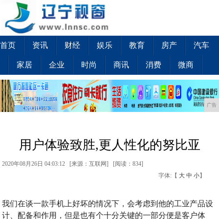
首页
资讯
财经
娱乐
教育
房产
汽车
家居
企业
时尚
商讯
消费
微商
广告
用户体验致胜,更人性化的努比亚
2020年08月26日 04:03:12 [来源：互联网] [
阅读：834
]
字体:【
大
中
小
】
我们在谈一款手机上好坏的情况下，会考虑到他的工业产品设
计、配备和作用，但是也有个十分关键的一部分便是客户体