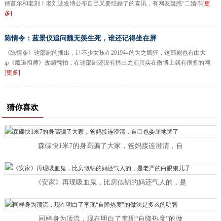
傅首尔和老刘！老刘还发博公布自己又要结婚了的喜讯，有网友疑惑“二婚咋
[更
多]
陈情令：蓝景仪追问魏无羡生死，谁还记得坐在屏
《陈情令》这部剧的播出，让不少女孩在2019年的为之疯狂，这部剧也有由大
ip《魔道祖师》改编翻拍，在这部剧还没有播出之前其实在微博上就有很多的网
[更多]
猜你喜欢
森碟快1米7的身高骗了大家，爸妈接连澄清，自
《安家》再现吸血鬼，比房似锦的妈还气人的，是
同样身为顶流，现在明白了李现“自降热度”的做