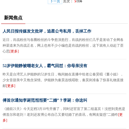
下一页
页次：
5
/356
新闻焦点
人民日报传媒发文批评，追星公号私用，丢掉工作
近日，肖战粉丝与各圈粉丝的斗争愈演愈烈，肖战的粉丝们几乎是发动了全网各
种渠道来为肖战正名，网上也有不少小编也是肖战的粉丝，这下就有人动起了歪
心思
[更多]
52岁伊能静被嘲老女人，霸气回怼：你母亲没有
昨天是台湾艺人伊能静的52岁生日，晚间她在直播中给老公秦昊唱《董小姐》，
少女音甜美中又饱含深情。伊能静为秦昊连线唱歌，秦昊则准备了惊喜礼物直接
邮
[更多]
傅首尔通知李诞范湉湉要“二婚”？李诞：你这叫
《婚前21天》今天定档3月10号开播了，同时还官宣了第二组嘉宾！没想到竟然是
傅首尔和老刘！老刘还发博公布自己又要结婚了的喜讯，有网友疑惑“二婚咋
[更
多]