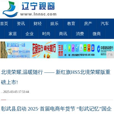
首页
资讯
财经
娱乐
教育
房产
汽车
家居
企业
时尚
商讯
消费
微商
广告
北境荣耀,温暖随行 —— 新红旗HS5北境荣耀版重
磅上市!
...
2025-03-05 17:53:44
彰武县启动 2025·首届电商年货节 “彰武记忆”国企