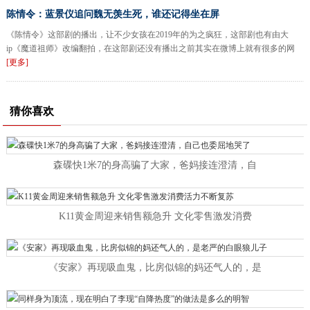
陈情令：蓝景仪追问魏无羡生死，谁还记得坐在屏
《陈情令》这部剧的播出，让不少女孩在2019年的为之疯狂，这部剧也有由大
ip《魔道祖师》改编翻拍，在这部剧还没有播出之前其实在微博上就有很多的网
[更多]
猜你喜欢
森碟快1米7的身高骗了大家，爸妈接连澄清，自
K11黄金周迎来销售额急升 文化零售激发消费
《安家》再现吸血鬼，比房似锦的妈还气人的，是