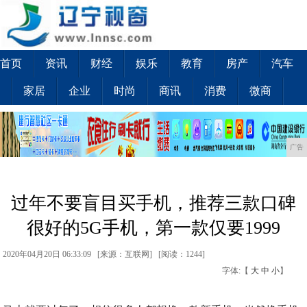
首页
资讯
财经
娱乐
教育
房产
汽车
家居
企业
时尚
商讯
消费
微商
广告
过年不要盲目买手机，推荐三款口碑
很好的5G手机，第一款仅要1999
2020年04月20日 06:33:09 [来源：互联网] [
阅读：1244
]
字体:【
大
中
小
】