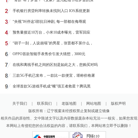
“骨折”帮了罗晋？《安家》这几处细节给罗晋的演
手机银行房贷利率转换未找到入口 IOS系统更新
“央视”叫停这5部抗日神剧, 每一部都在侮辱观
预售量接近10万台，小米10成本曝光，雷军回应
“胡子一刮，人设崩塌”的男星，张晋都不算什么，
OPPO首款智能手表售价引发大猜想，3000元
在线和离线手机之间的区别是如此之大，您购买对吗
三款5G手机已发布，一款比一款便宜，堪称价格屠
全球首款5G游戏手机成“嘴”强王者救星？腾讯黑
关于我们
|
联系我们
|
老版地图
|
网站地图
|
版权声明
版权所有：辽宁视窗未经授权禁止复制或建立镜像
相关作品的原创性、文中陈述文字以及内容数据庞杂本站无法一一核实，如果您发现
本网站上有侵犯您的合法权益的内容，请联系我们，本网站将立即予以删除！