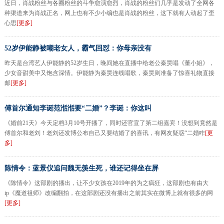
近日，肖战粉丝与各圈粉丝的斗争愈演愈烈，肖战的粉丝们几乎是发动了全网各
种渠道来为肖战正名，网上也有不少小编也是肖战的粉丝，这下就有人动起了歪
心思
[更多]
52岁伊能静被嘲老女人，霸气回怼：你母亲没有
昨天是台湾艺人伊能静的52岁生日，晚间她在直播中给老公秦昊唱《董小姐》，
少女音甜美中又饱含深情。伊能静为秦昊连线唱歌，秦昊则准备了惊喜礼物直接
邮
[更多]
傅首尔通知李诞范湉湉要“二婚”？李诞：你这叫
《婚前21天》今天定档3月10号开播了，同时还官宣了第二组嘉宾！没想到竟然是
傅首尔和老刘！老刘还发博公布自己又要结婚了的喜讯，有网友疑惑“二婚咋
[更
多]
陈情令：蓝景仪追问魏无羡生死，谁还记得坐在屏
《陈情令》这部剧的播出，让不少女孩在2019年的为之疯狂，这部剧也有由大
ip《魔道祖师》改编翻拍，在这部剧还没有播出之前其实在微博上就有很多的网
[更多]