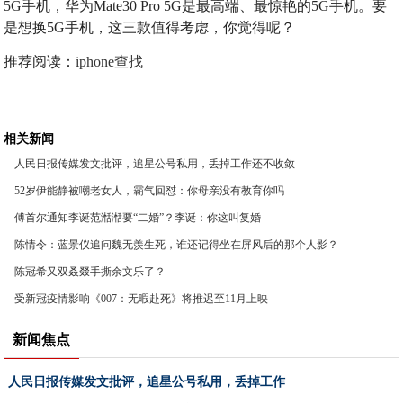
5G手机，华为Mate30 Pro 5G是最高端、最惊艳的5G手机。要
是想换5G手机，这三款值得考虑，你觉得呢？
推荐阅读：
iphone查找
相关新闻
人民日报传媒发文批评，追星公号私用，丢掉工作还不收敛
52岁伊能静被嘲老女人，霸气回怼：你母亲没有教育你吗
傅首尔通知李诞范湉湉要“二婚”？李诞：你这叫复婚
陈情令：蓝景仪追问魏无羡生死，谁还记得坐在屏风后的那个人影？
陈冠希又双叒叕手撕余文乐了？
受新冠疫情影响《007：无暇赴死》将推迟至11月上映
新闻焦点
人民日报传媒发文批评，追星公号私用，丢掉工作