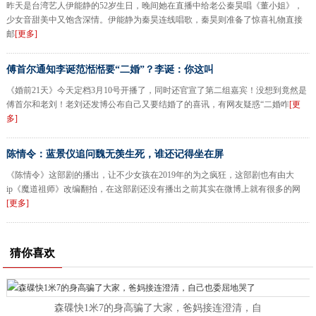
昨天是台湾艺人伊能静的52岁生日，晚间她在直播中给老公秦昊唱《董小姐》，
少女音甜美中又饱含深情。伊能静为秦昊连线唱歌，秦昊则准备了惊喜礼物直接
邮
[更多]
傅首尔通知李诞范湉湉要“二婚”？李诞：你这叫
《婚前21天》今天定档3月10号开播了，同时还官宣了第二组嘉宾！没想到竟然是
傅首尔和老刘！老刘还发博公布自己又要结婚了的喜讯，有网友疑惑“二婚咋
[更
多]
陈情令：蓝景仪追问魏无羡生死，谁还记得坐在屏
《陈情令》这部剧的播出，让不少女孩在2019年的为之疯狂，这部剧也有由大
ip《魔道祖师》改编翻拍，在这部剧还没有播出之前其实在微博上就有很多的网
[更多]
猜你喜欢
森碟快1米7的身高骗了大家，爸妈接连澄清，自