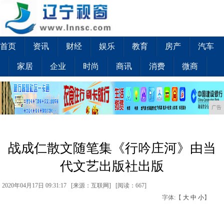
首页
资讯
财经
娱乐
教育
房产
汽车
家居
企业
时尚
商讯
消费
微商
广告
战成仁散文随笔集《行吟庄河》由当
代文艺出版社出版
2020年04月17日 09:31:17 [来源：互联网] [
阅读：667
]
字体:【
大
中
小
】