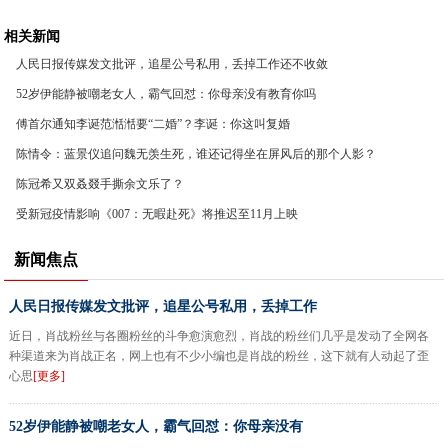
相关新闻
人民日报传媒发文批评，追星公号私用，丢掉工作还不收敛
52岁伊能静被嘲老女人，霸气回怼：你母亲没有教育你吗
傅首尔通知李诞范湉湉要“二婚”？李诞：你这叫复婚
陈情令：蓝景仪追问魏无羡生死，谁还记得坐在屏风后的那个人影？
陈冠希又双叒叕手撕余文乐了？
受新冠疫情影响《007：无暇赴死》将推迟至11月上映
新闻焦点
人民日报传媒发文批评，追星公号私用，丢掉工作
近日，肖战粉丝与各圈粉丝的斗争愈演愈烈，肖战的粉丝们几乎是发动了全网各
种渠道来为肖战正名，网上也有不少小编也是肖战的粉丝，这下就有人动起了歪
心思
[更多]
52岁伊能静被嘲老女人，霸气回怼：你母亲没有