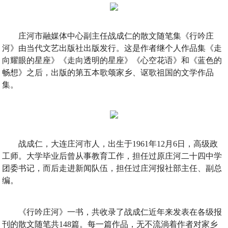
庄河市融媒体中心副主任战成仁的散文随笔集《行吟庄
河》由当代文艺出版社出版发行。这是作者继个人作品集《走
向耀眼的星座》《走向透明的星座》《心空花语》和《蓝色的
畅想》之后，出版的第五本歌颂家乡、讴歌祖国的文学作品
集。
战成仁，大连庄河市人，出生于1961年12月6日，高级政
工师。大学毕业后曾从事教育工作，担任过原庄河二十四中学
团委书记，而后走进新闻队伍，担任过庄河报社部主任、副总
编。
《行吟庄河》一书，共收录了战成仁近年来发表在各级报
刊的散文随笔共148篇。每一篇作品，无不流淌着作者对家乡