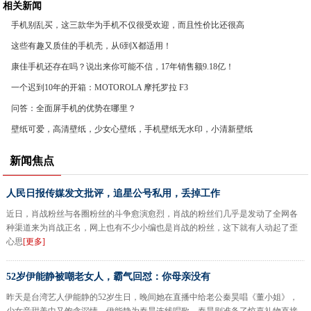
相关新闻
手机别乱买，这三款华为手机不仅很受欢迎，而且性价比还很高
这些有趣又质佳的手机壳，从6到X都适用！
康佳手机还存在吗？说出来你可能不信，17年销售额9.18亿！
一个迟到10年的开箱：MOTOROLA 摩托罗拉 F3
问答：全面屏手机的优势在哪里？
壁纸可爱，高清壁纸，少女心壁纸，手机壁纸无水印，小清新壁纸
新闻焦点
人民日报传媒发文批评，追星公号私用，丢掉工作
近日，肖战粉丝与各圈粉丝的斗争愈演愈烈，肖战的粉丝们几乎是发动了全网各
种渠道来为肖战正名，网上也有不少小编也是肖战的粉丝，这下就有人动起了歪
心思
[更多]
52岁伊能静被嘲老女人，霸气回怼：你母亲没有
昨天是台湾艺人伊能静的52岁生日，晚间她在直播中给老公秦昊唱《董小姐》，