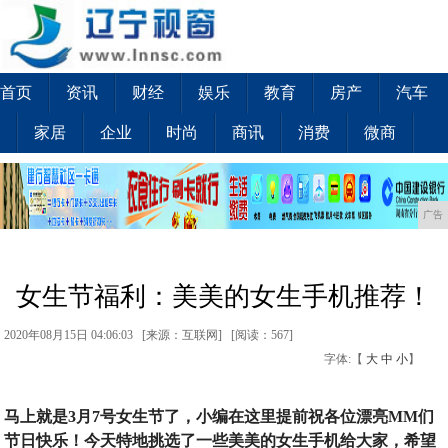
首页
资讯
财经
娱乐
教育
房产
汽车
家居
企业
时尚
商讯
消费
微商
广告
女生节福利：美美的女生手机推荐！
2020年08月15日 04:06:03 [来源：互联网] [
阅读：567
]
字体:【
大
中
小
】
马上就是3月7号女生节了，小编在这里提前祝各位漂亮MM们
节日快乐！今天特地挑选了一些美美的女生手机给大家，希望