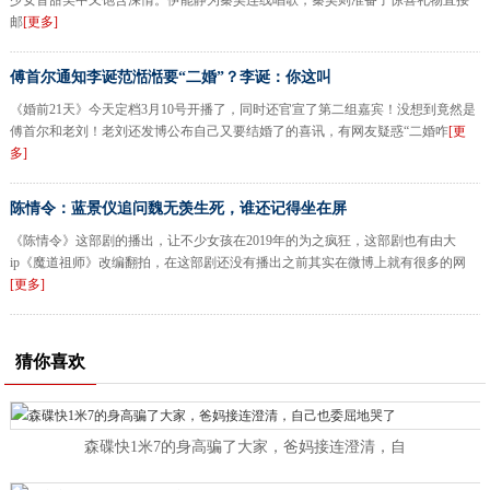
少女音甜美中又饱含深情。伊能静为秦昊连线唱歌，秦昊则准备了惊喜礼物直接
邮
[更多]
傅首尔通知李诞范湉湉要“二婚”？李诞：你这叫
《婚前21天》今天定档3月10号开播了，同时还官宣了第二组嘉宾！没想到竟然是
傅首尔和老刘！老刘还发博公布自己又要结婚了的喜讯，有网友疑惑“二婚咋
[更
多]
陈情令：蓝景仪追问魏无羡生死，谁还记得坐在屏
《陈情令》这部剧的播出，让不少女孩在2019年的为之疯狂，这部剧也有由大
ip《魔道祖师》改编翻拍，在这部剧还没有播出之前其实在微博上就有很多的网
[更多]
猜你喜欢
森碟快1米7的身高骗了大家，爸妈接连澄清，自