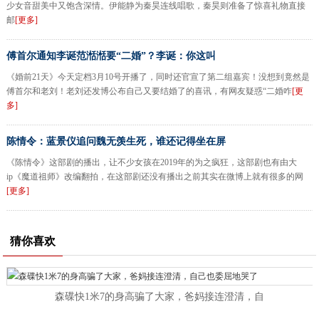
少女音甜美中又饱含深情。伊能静为秦昊连线唱歌，秦昊则准备了惊喜礼物直接
邮
[更多]
傅首尔通知李诞范湉湉要“二婚”？李诞：你这叫
《婚前21天》今天定档3月10号开播了，同时还官宣了第二组嘉宾！没想到竟然是
傅首尔和老刘！老刘还发博公布自己又要结婚了的喜讯，有网友疑惑“二婚咋
[更
多]
陈情令：蓝景仪追问魏无羡生死，谁还记得坐在屏
《陈情令》这部剧的播出，让不少女孩在2019年的为之疯狂，这部剧也有由大
ip《魔道祖师》改编翻拍，在这部剧还没有播出之前其实在微博上就有很多的网
[更多]
猜你喜欢
森碟快1米7的身高骗了大家，爸妈接连澄清，自