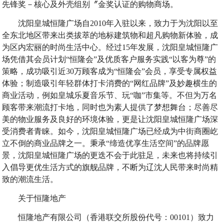
先锋奖－核心及外壳组别〞金奖认证的购物商场。
沈阳皇城恒隆广场自2010年入驻以来，致力于为沈阳以至
全东北地区带来出类拔萃的地标建筑物和超凡购物新体验，成
为区内宏丽的时尚生活中心。经过15年发展，沈阳皇城恒隆广
场凭借其会员计划“恒隆会”及优质客户服务实践“以客为尊”的
策略，成功吸引近30万顾客成为“恒隆会”会员，享受专属权益
体验；制造吸引年轻群体打卡消费的“网红品牌”及妙趣横生的
商业活动，例如皇城乐夏音乐节、玩“咖”市集等。不但为万名
顾客带来潮流打卡地，同时也为素人提供了梦想舞台；尽善尽
美的物业服务及良好的环境体验，更是让沈阳皇城恒隆广场深
受消费者青睐。如今，沈阳皇城恒隆广场已经成为中街商圈屹
立不倒的商业品牌之一。秉承“缔造优享生活空间”的品牌愿
景，沈阳皇城恒隆广场的更迭不会于此驻足，未来也将持续引
入倡导更优生活方式的旗舰品牌，不断为辽沈人民带来时尚精
致的潮流生活。
关于恒隆地产
恒隆地产有限公司（香港联交所股份代号：00101）致力