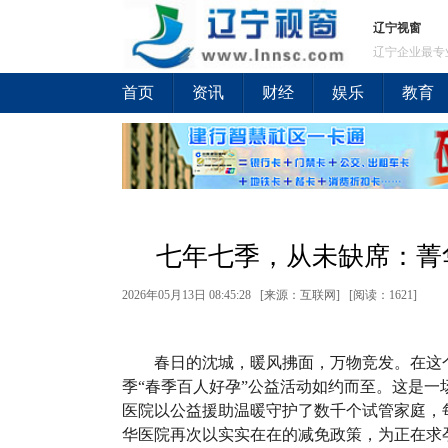
辽宁视窗
辽宁企业最专
首页
资讯
财经
娱乐
教育
七年七季，从未缺席：菁
2026年05月13日 08:45:28 [来源：互联网] [
阅读：1621
]
春日的沈城，暖风拂面，万物竞发。在这
季“春季百人好孕”公益活动如约而至。这是
医院以公益援助温暖守护了数千个试管家庭，
华医院再次以实实在在的减免政策，为正在求