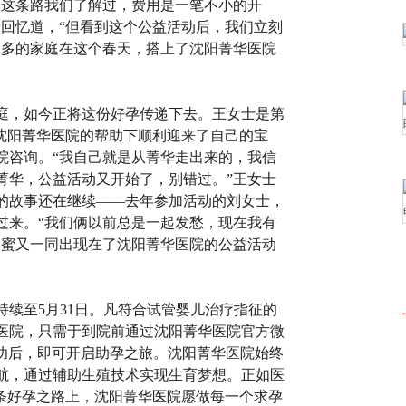
管这条路我们了解过，费用是一笔不小的开
士回忆道，“但看到这个公益活动后，我们立刻
越多的家庭在这个春天，搭上了沈阳菁华医院
庭，如今正将这份好孕传递下去。王女士是第
在沈阳菁华医院的帮助下顺利迎来了自己的宝
院咨询。“我自己就是从菁华走出来的，我信
菁华，公益活动又开始了，别错过。”王女士
的故事还在继续——去年参加活动的刘女士，
过来。“我们俩以前总是一起发愁，现在我有
闺蜜又一同出现在了沈阳菁华医院的公益活动
将持续至5月31日。凡符合试管婴儿治疗指征的
医院，只需于到院前通过沈阳菁华医院官方微
确认成功后，即可开启助孕之旅。沈阳菁华医院始终
航，通过辅助生殖技术实现生育梦想。正如医
这条好孕之路上，沈阳菁华医院愿做每一个求孕