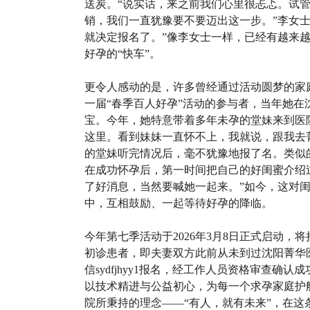
送炭。“说实话，来之前我们心里很忐忑。试
销，我们一直犹豫要不要迈出这一步。”李女
就决定报名了。”像李女士一样，已经有越来
好孕的“快车”。
更令人感动的是，许多曾经通过活动圆梦的家
一届“春季百人好孕”活动的参与者，当年她
宝。今年，她特意带着多年未孕的堂妹来到医
这里。看到妹妹一直怀不上，我就说，跟我去
的堂妹听完情况后，毫不犹豫地报了名。类似
在成功怀孕后，第一时间把自己的好闺蜜介绍
了好消息，当然要喊她一起来。”如今，这对
中，互相鼓励、一起等待好孕的降临。
今年第七季活动于2026年3月8日正式启动，
初诊患者，即夫妻双方此前从未到过沈阳菁华
信sydfjhyy1报名，经工作人员资格审查
以技术精进与公益初心，为每一个求孕家庭护
院所秉持的理念——“有人，就有未来”，在