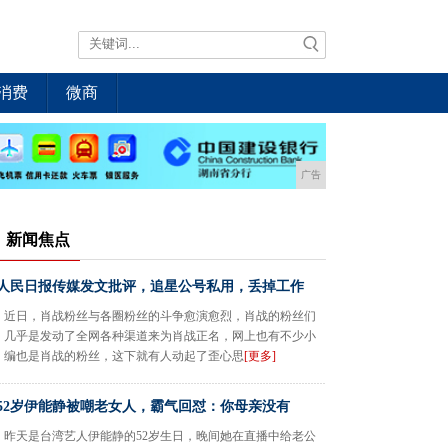
消费
微商
广告
新闻焦点
人民日报传媒发文批评，追星公号私用，丢掉工作
近日，肖战粉丝与各圈粉丝的斗争愈演愈烈，肖战的粉丝们
几乎是发动了全网各种渠道来为肖战正名，网上也有不少小
编也是肖战的粉丝，这下就有人动起了歪心思
[更多]
52岁伊能静被嘲老女人，霸气回怼：你母亲没有
昨天是台湾艺人伊能静的52岁生日，晚间她在直播中给老公