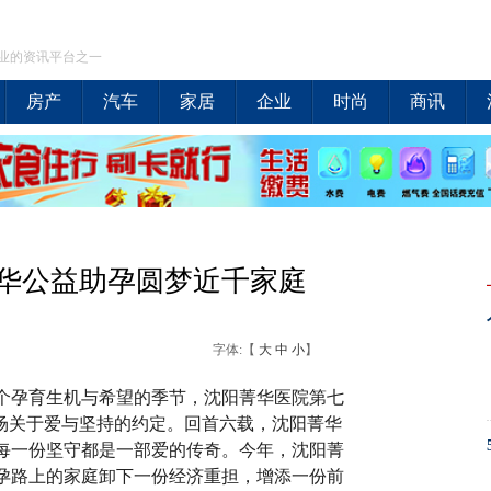
业的资讯平台之一
房产
汽车
家居
企业
时尚
商讯
华公益助孕圆梦近千家庭
字体:【
大
中
小
】
个孕育生机与希望的季节，沈阳菁华医院第七
一场关于爱与坚持的约定。回首六载，沈阳菁华
每一份坚守都是一部爱的传奇。今年，沈阳菁
孕路上的家庭卸下一份经济重担，增添一份前