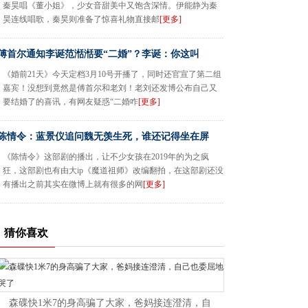
秦昊唱《董小姐》，少女音甜美中又饱含深情。伊能静为秦
昊连线唱歌，秦昊则准备了惊喜礼物直接邮
[更多]
傅首尔通知李诞范湉湉要“二婚”？李诞：你这叫
《婚前21天》今天定档3月10号开播了，同时还官宣了第二组
嘉宾！没想到竟然是傅首尔和老刘！老刘还发博公布自己又
要结婚了的喜讯，有网友疑惑“二婚咋
[更多]
陈情令：蓝景仪追问魏无羡生死，谁还记得坐在屏
《陈情令》这部剧的播出，让不少女孩在2019年的为之疯
狂，这部剧也有由大ip《魔道祖师》改编翻拍，在这部剧还没
有播出之前其实在微博上就有很多的网
[更多]
猜你喜欢
森碟快1米7的身高骗了大家，爸妈接连澄清，自