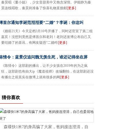
秦昊唱《董小姐》，少女音甜美中又饱含深情。伊能静为秦
昊连线唱歌，秦昊则准备了惊喜礼物直接邮
[更多]
傅首尔通知李诞范湉湉要“二婚”？李诞：你这叫
《婚前21天》今天定档3月10号开播了，同时还官宣了第二组
嘉宾！没想到竟然是傅首尔和老刘！老刘还发博公布自己又
要结婚了的喜讯，有网友疑惑“二婚咋
[更多]
陈情令：蓝景仪追问魏无羡生死，谁还记得坐在屏
《陈情令》这部剧的播出，让不少女孩在2019年的为之疯
狂，这部剧也有由大ip《魔道祖师》改编翻拍，在这部剧还没
有播出之前其实在微博上就有很多的网
[更多]
猜你喜欢
森碟快1米7的身高骗了大家，爸妈接连澄清，自