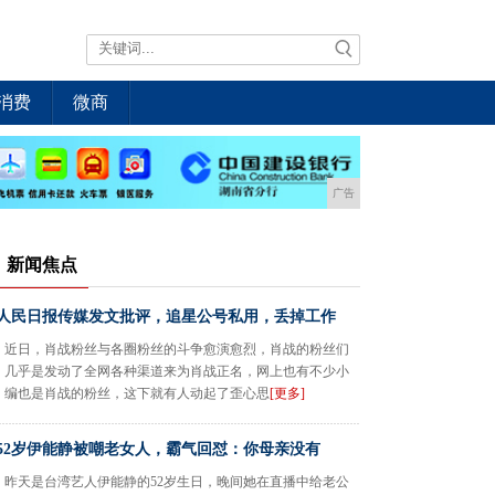
消费
微商
广告
新闻焦点
人民日报传媒发文批评，追星公号私用，丢掉工作
近日，肖战粉丝与各圈粉丝的斗争愈演愈烈，肖战的粉丝们
几乎是发动了全网各种渠道来为肖战正名，网上也有不少小
编也是肖战的粉丝，这下就有人动起了歪心思
[更多]
52岁伊能静被嘲老女人，霸气回怼：你母亲没有
昨天是台湾艺人伊能静的52岁生日，晚间她在直播中给老公