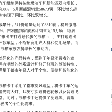
汽车继续保持传统燃油车和新能源双向增长，
约38%；5月新能源销量58673辆，环比增长超
同时实现了同比、环比双增长。
攀升，5月份销量达到了8319辆，稳居微电
2%。吉利熊猫家族累计销售近15万辆，稳居
推出主打通勤代步的熊猫mini、主打短途出
三款车型，不断拓宽用户人群和使用场景。而
为熊猫家族强势增长的推动力。
差异化的产品特点，受到了年轻消费者的追
拥有潮酷的外观设计和好开好玩的驾驶特性，
满足了都市年轻人对于个性、便捷和智能化的
熊猫卡丁采用了都市旋风造型，将卡丁车的运
追光前大灯、14英寸疾速拼色轮毂以及音速飞
格。同时，熊猫卡丁还提供了竞速黑、冒险
驾驶者的个性化需求。