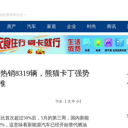
业的资讯平台之一
房产
汽车
家居
企业
时尚
商讯
热销8319辆，熊猫卡丁强势
推
字体:【
大
中
小
】
比首次超过50%后，5月的第三周，国内新能
.2%，这意味着新能源汽车已经开始替代燃油