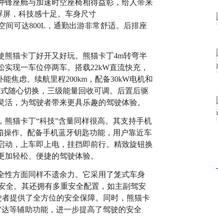
冲锋座舱与加速时空座椅相得益彰，给人带来
悬浮屏，科技感十足。车身尺寸
，后备箱空间可达800L，通勤出游非常舒适。后排座
。
使熊猫卡丁好开又好玩。熊猫卡丁4m转弯半
松实现一车位停两车。搭载22kW直流快充，
能焦虑。续航里程200km，配备30kW电机和
port模式随心切换，三级能量回收可调。后置后驱
灵活，为驾驶者带来更具乐趣的驾驶体验。
，熊猫卡丁“科技”含量同样很高。其支持手机
备箱操作。配备手机蓝牙钥匙功能，用户靠近车
启动，上车即上电，挂挡即前行。精致旋钮换
更加轻松、便捷的驾驶体验。
全性方面同样不遗余力。它采用了笼式车身
固安全。其还拥有多重安全配置，如主副驾安
驾驶者提供了全方位的安全保障。同时，熊猫卡
雷达等辅助功能，进一步提高了驾驶的安全