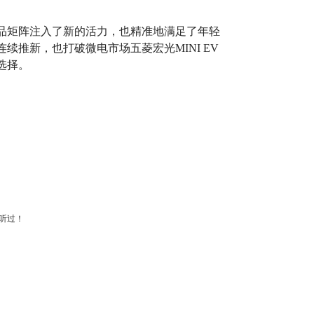
品矩阵注入了新的活力，也精准地满足了年轻
续推新，也打破微电市场五菱宏光MINI EV
选择。
听过！