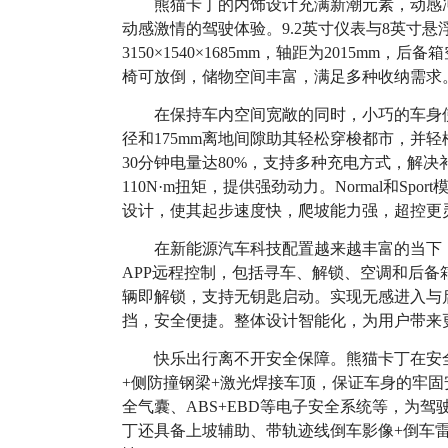
熊猫卡丁的内饰设计充满新潮元素，动感
动感激情的驾驶体验。9.2英寸仪表与8英寸
3150×1540×1685mm，轴距为2015mm
椅可放倒，储物空间丰富，满足多种收纳需求
在保持车内空间宽敞的同时，小巧的车身
径和175mm离地间隙助其轻松穿梭都市，并轻
30分钟电量达80%，支持多种充电方式，解决补
110N·m扭矩，提供强劲动力。Normal和S
设计，使其起步速度快，爬坡能力强，超控更
在新能源汽车科技配置越来越丰富的当下
APP远程控制，包括寻车、解锁、空调和后
辆即解锁，支持无钥匙启动。实现无感进入与
挡，安全便捷。整体设计智能化，为用户带来
快乐出行离不开安全保障。熊猫卡丁在安
+侧防撞钢梁+激光焊接车顶，保证车身的牢
全气囊、ABS+EBD等电子安全系统等，为
丁还具备上坡辅助、带轨迹线倒车影像+倒车