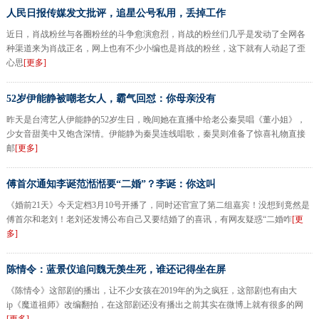
人民日报传媒发文批评，追星公号私用，丢掉工作
近日，肖战粉丝与各圈粉丝的斗争愈演愈烈，肖战的粉丝们几乎是发动了全网各
种渠道来为肖战正名，网上也有不少小编也是肖战的粉丝，这下就有人动起了歪
心思
[更多]
52岁伊能静被嘲老女人，霸气回怼：你母亲没有
昨天是台湾艺人伊能静的52岁生日，晚间她在直播中给老公秦昊唱《董小姐》，
少女音甜美中又饱含深情。伊能静为秦昊连线唱歌，秦昊则准备了惊喜礼物直接
邮
[更多]
傅首尔通知李诞范湉湉要“二婚”？李诞：你这叫
《婚前21天》今天定档3月10号开播了，同时还官宣了第二组嘉宾！没想到竟然是
傅首尔和老刘！老刘还发博公布自己又要结婚了的喜讯，有网友疑惑“二婚咋
[更
多]
陈情令：蓝景仪追问魏无羡生死，谁还记得坐在屏
《陈情令》这部剧的播出，让不少女孩在2019年的为之疯狂，这部剧也有由大
ip《魔道祖师》改编翻拍，在这部剧还没有播出之前其实在微博上就有很多的网