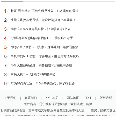
想要“说走就走”不如先做足准备，它才是你的最佳
性能充足挑战无畏惧！做设计选择这个本就够了
为什么iPhone耗电莫名快？快来学会这4个省
6月即将到来你期待苹果的iOS13系统吗？老手
“骨折”帮了罗晋？《安家》这几处细节给罗晋的演
手机中的NFC功能，你会用么？附使用方法与技巧
小米天猫超级品牌日销售额破3亿!销量有点猛
中兴天机7max划时代3D裸眼体验
华为10点再官宣，华为P40的亮点，除了拍照还
关于我们
|
联系我们
|
XML地图
|
网站地图
TXT
|
版权声明
版权所有：辽宁视窗未经授权禁止复制或建立镜像
相关作品的原创性、文中陈述文字以及内容数据庞杂本站无法一一核实，如果您发现