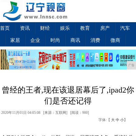
首页
资讯
财经
娱乐
教育
房产
汽车
家居
企业
时尚
商讯
消费
微商
广告
曾经的王者,现在该退居幕后了,ipad2你
们是否还记得
2020年11月01日 04:05:08 [来源：互联网] [
阅读：900
]
字体:【
大
中
小
】