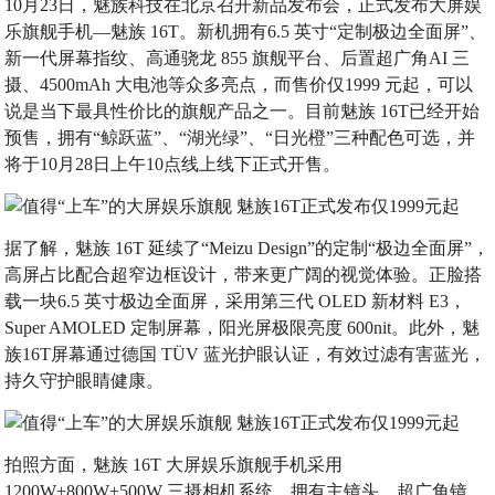
10月23日，魅族科技在北京召开新品发布会，正式发布大屏娱
乐旗舰手机—魅族 16T。新机拥有6.5 英寸“定制极边全面屏”、
新一代屏幕指纹、高通骁龙 855 旗舰平台、后置超广角AI 三
摄、4500mAh 大电池等众多亮点，而售价仅1999 元起，可以
说是当下最具性价比的旗舰产品之一。目前魅族 16T已经开始
预售，拥有“鲸跃蓝”、“湖光绿”、“日光橙”三种配色可选，并
将于10月28日上午10点线上线下正式开售。
据了解，魅族 16T 延续了“Meizu Design”的定制“极边全面屏”，
高屏占比配合超窄边框设计，带来更广阔的视觉体验。正脸搭
载一块6.5 英寸极边全面屏，采用第三代 OLED 新材料 E3，
Super AMOLED 定制屏幕，阳光屏极限亮度 600nit。此外，魅
族16T屏幕通过德国 TÜV 蓝光护眼认证，有效过滤有害蓝光，
持久守护眼睛健康。
拍照方面，魅族 16T 大屏娱乐旗舰手机采用
1200W+800W+500W 三摄相机系统，拥有主镜头、超广角镜