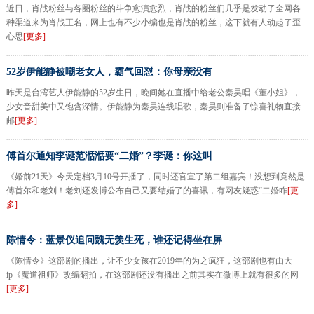
近日，肖战粉丝与各圈粉丝的斗争愈演愈烈，肖战的粉丝们几乎是发动了全网各
种渠道来为肖战正名，网上也有不少小编也是肖战的粉丝，这下就有人动起了歪
心思
[更多]
52岁伊能静被嘲老女人，霸气回怼：你母亲没有
昨天是台湾艺人伊能静的52岁生日，晚间她在直播中给老公秦昊唱《董小姐》，
少女音甜美中又饱含深情。伊能静为秦昊连线唱歌，秦昊则准备了惊喜礼物直接
邮
[更多]
傅首尔通知李诞范湉湉要“二婚”？李诞：你这叫
《婚前21天》今天定档3月10号开播了，同时还官宣了第二组嘉宾！没想到竟然是
傅首尔和老刘！老刘还发博公布自己又要结婚了的喜讯，有网友疑惑“二婚咋
[更
多]
陈情令：蓝景仪追问魏无羡生死，谁还记得坐在屏
《陈情令》这部剧的播出，让不少女孩在2019年的为之疯狂，这部剧也有由大
ip《魔道祖师》改编翻拍，在这部剧还没有播出之前其实在微博上就有很多的网
[更多]