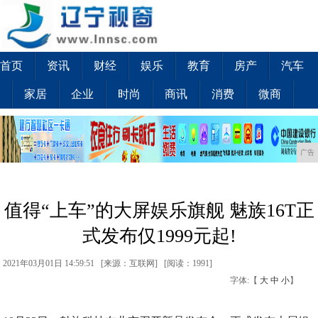
首页
资讯
财经
娱乐
教育
房产
汽车
家居
企业
时尚
商讯
消费
微商
广告
值得“上车”的大屏娱乐旗舰 魅族16T正
式发布仅1999元起!
2021年03月01日 14:59:51 [来源：互联网] [
阅读：1991
]
字体:【
大
中
小
】