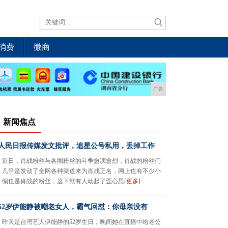
消费
微商
广告
新闻焦点
人民日报传媒发文批评，追星公号私用，丢掉工作
近日，肖战粉丝与各圈粉丝的斗争愈演愈烈，肖战的粉丝们
几乎是发动了全网各种渠道来为肖战正名，网上也有不少小
编也是肖战的粉丝，这下就有人动起了歪心思
[更多]
52岁伊能静被嘲老女人，霸气回怼：你母亲没有
昨天是台湾艺人伊能静的52岁生日，晚间她在直播中给老公