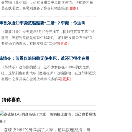
秦昊唱《董小姐》，少女音甜美中又饱含深情。伊能静为秦
昊连线唱歌，秦昊则准备了惊喜礼物直接邮
[更多]
傅首尔通知李诞范湉湉要“二婚”？李诞：你这叫
《婚前21天》今天定档3月10号开播了，同时还官宣了第二组
嘉宾！没想到竟然是傅首尔和老刘！老刘还发博公布自己又
要结婚了的喜讯，有网友疑惑“二婚咋
[更多]
陈情令：蓝景仪追问魏无羡生死，谁还记得坐在屏
《陈情令》这部剧的播出，让不少女孩在2019年的为之疯
狂，这部剧也有由大ip《魔道祖师》改编翻拍，在这部剧还没
有播出之前其实在微博上就有很多的网
[更多]
猜你喜欢
森碟快1米7的身高骗了大家，爸妈接连澄清，自