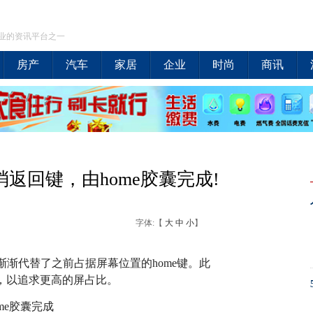
业的资讯平台之一
房产
汽车
家居
企业
时尚
商讯
消返回键，由home胶囊完成!
字体:【
大
中
小
】
渐代替了之前占据屏幕位置的home键。此
e键，以追求更高的屏占比。