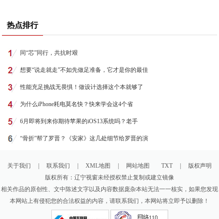
热点排行
同“芯”同行，共抗时艰
想要“说走就走”不如先做足准备，它才是你的最佳
性能充足挑战无畏惧！做设计选择这个本就够了
为什么iPhone耗电莫名快？快来学会这4个省
6月即将到来你期待苹果的iOS13系统吗？老手
“骨折”帮了罗晋？《安家》这几处细节给罗晋的演
关于我们
|
联系我们
|
XML地图
|
网站地图
TXT
|
版权声明
版权所有：辽宁视窗未经授权禁止复制或建立镜像
相关作品的原创性、文中陈述文字以及内容数据庞杂本站无法一一核实，如果您发现
本网站上有侵犯您的合法权益的内容，请联系我们，本网站将立即予以删除！