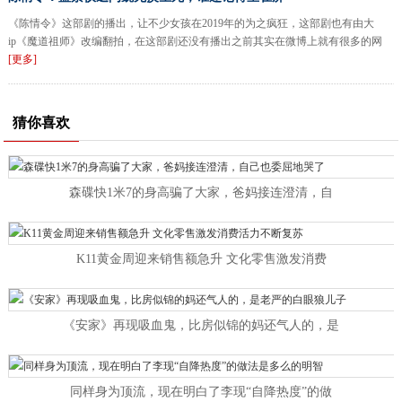
《陈情令》这部剧的播出，让不少女孩在2019年的为之疯狂，这部剧也有由大
ip《魔道祖师》改编翻拍，在这部剧还没有播出之前其实在微博上就有很多的网
[更多]
猜你喜欢
森碟快1米7的身高骗了大家，爸妈接连澄清，自
K11黄金周迎来销售额急升 文化零售激发消费
《安家》再现吸血鬼，比房似锦的妈还气人的，是
同样身为顶流，现在明白了李现“自降热度”的做