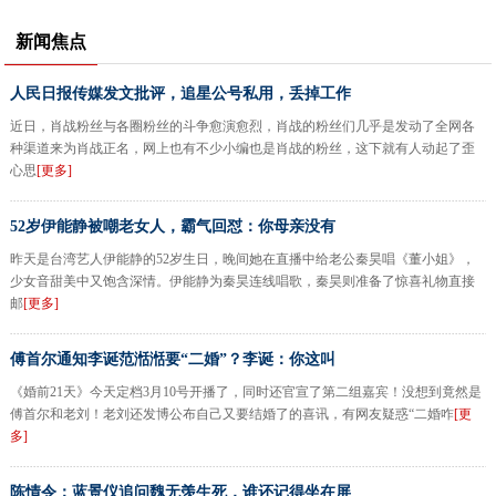
新闻焦点
人民日报传媒发文批评，追星公号私用，丢掉工作
近日，肖战粉丝与各圈粉丝的斗争愈演愈烈，肖战的粉丝们几乎是发动了全网各
种渠道来为肖战正名，网上也有不少小编也是肖战的粉丝，这下就有人动起了歪
心思
[更多]
52岁伊能静被嘲老女人，霸气回怼：你母亲没有
昨天是台湾艺人伊能静的52岁生日，晚间她在直播中给老公秦昊唱《董小姐》，
少女音甜美中又饱含深情。伊能静为秦昊连线唱歌，秦昊则准备了惊喜礼物直接
邮
[更多]
傅首尔通知李诞范湉湉要“二婚”？李诞：你这叫
《婚前21天》今天定档3月10号开播了，同时还官宣了第二组嘉宾！没想到竟然是
傅首尔和老刘！老刘还发博公布自己又要结婚了的喜讯，有网友疑惑“二婚咋
[更
多]
陈情令：蓝景仪追问魏无羡生死，谁还记得坐在屏