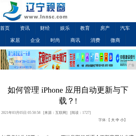
首页
资讯
财经
娱乐
教育
房产
汽车
家居
企业
时尚
商讯
消费
微商
广告
如何管理 iPhone 应用自动更新与下
载？!
2021年03月05日 05:50:58 [来源：互联网] [
阅读：1727
]
字体:【
大
中
小
】