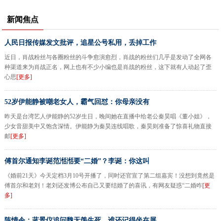
新闻焦点
人民日报传媒发文批评，追星公号私用，丢掉工作
近日，肖战粉丝与各圈粉丝的斗争愈演愈烈，肖战的粉丝们几乎是发动了全网各
种渠道来为肖战正名，网上也有不少小编也是肖战的粉丝，这下就有人动起了歪
心思
[更多]
52岁伊能静被嘲老女人，霸气回怼：你母亲没有
昨天是台湾艺人伊能静的52岁生日，晚间她在直播中给老公秦昊唱《董小姐》，
少女音甜美中又饱含深情。伊能静为秦昊连线唱歌，秦昊则准备了惊喜礼物直接
邮
[更多]
傅首尔通知李诞范湉湉要“二婚”？李诞：你这叫
《婚前21天》今天定档3月10号开播了，同时还官宣了第二组嘉宾！没想到竟然是
傅首尔和老刘！老刘还发博公布自己又要结婚了的喜讯，有网友疑惑“二婚咋
[更
多]
陈情令：蓝景仪追问魏无羡生死，谁还记得坐在屏