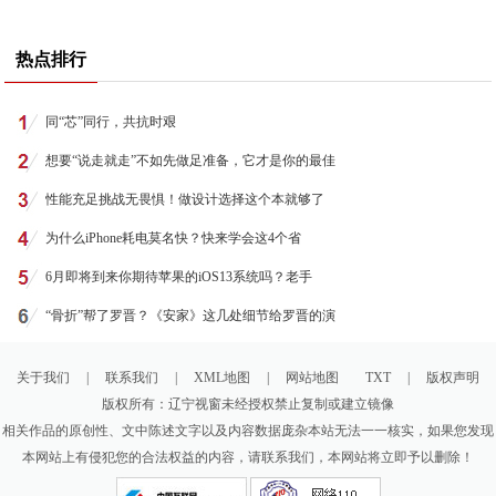
热点排行
同“芯”同行，共抗时艰
想要“说走就走”不如先做足准备，它才是你的最佳
性能充足挑战无畏惧！做设计选择这个本就够了
为什么iPhone耗电莫名快？快来学会这4个省
6月即将到来你期待苹果的iOS13系统吗？老手
“骨折”帮了罗晋？《安家》这几处细节给罗晋的演
关于我们
|
联系我们
|
XML地图
|
网站地图
TXT
|
版权声明
版权所有：辽宁视窗未经授权禁止复制或建立镜像
相关作品的原创性、文中陈述文字以及内容数据庞杂本站无法一一核实，如果您发现
本网站上有侵犯您的合法权益的内容，请联系我们，本网站将立即予以删除！