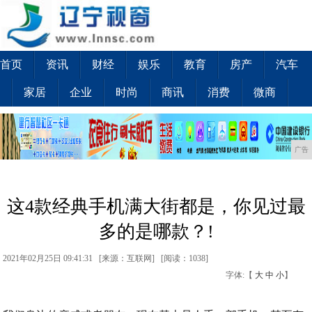
首页
资讯
财经
娱乐
教育
房产
汽车
家居
企业
时尚
商讯
消费
微商
广告
这4款经典手机满大街都是，你见过最
多的是哪款？!
2021年02月25日 09:41:31 [来源：互联网] [
阅读：1038
]
字体:【
大
中
小
】