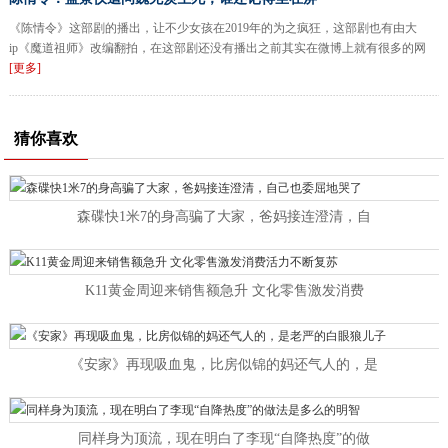
《陈情令》这部剧的播出，让不少女孩在2019年的为之疯狂，这部剧也有由大
ip《魔道祖师》改编翻拍，在这部剧还没有播出之前其实在微博上就有很多的网
[更多]
猜你喜欢
森碟快1米7的身高骗了大家，爸妈接连澄清，自
K11黄金周迎来销售额急升 文化零售激发消费
《安家》再现吸血鬼，比房似锦的妈还气人的，是
同样身为顶流，现在明白了李现“自降热度”的做