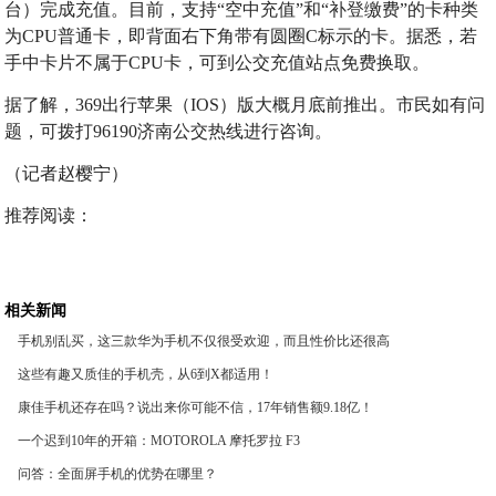
台）完成充值。目前，支持“空中充值”和“补登缴费”的卡种类
为CPU普通卡，即背面右下角带有圆圈C标示的卡。据悉，若
手中卡片不属于CPU卡，可到公交充值站点免费换取。
据了解，369出行苹果（IOS）版大概月底前推出。市民如有问
题，可拨打96190济南公交热线进行咨询。
（记者赵樱宁）
推荐阅读：
相关新闻
手机别乱买，这三款华为手机不仅很受欢迎，而且性价比还很高
这些有趣又质佳的手机壳，从6到X都适用！
康佳手机还存在吗？说出来你可能不信，17年销售额9.18亿！
一个迟到10年的开箱：MOTOROLA 摩托罗拉 F3
问答：全面屏手机的优势在哪里？