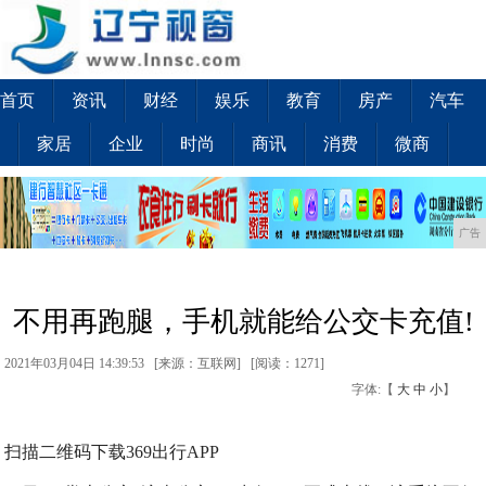
首页
资讯
财经
娱乐
教育
房产
汽车
家居
企业
时尚
商讯
消费
微商
广告
不用再跑腿，手机就能给公交卡充值!
2021年03月04日 14:39:53 [来源：互联网] [
阅读：1271
]
字体:【
大
中
小
】
扫描二维码下载369出行APP