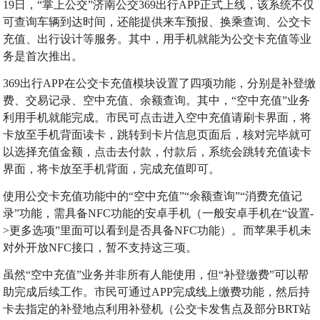
19日，“掌上公交”济南公交369出行APP正式上线，该系统不仅
可查询车辆到达时间，还能提供来车预报、换乘查询、公交卡
充值、出行设计等服务。其中，用手机就能为公交卡充值等业
务是首次推出。
369出行APP在公交卡充值模块设置了四项功能，分别是补登缴
费、交易记录、空中充值、余额查询。其中，“空中充值”业务
利用手机就能完成。市民可点击进入空中充值请刷卡界面，将
卡放至手机背面读卡，跳转到卡片信息页面后，核对完毕就可
以选择充值金额，点击去付款，付款后，系统会跳转充值读卡
界面，将卡放至手机背面，完成充值即可。
使用公交卡充值功能中的“空中充值”“余额查询”“消费充值记
录”功能，需具备NFC功能的安卓手机（一般安卓手机在“设置-
>更多选项”里面可以看到是否具备NFC功能）。而苹果手机未
对外开放NFC接口，暂不支持这三项。
虽然“空中充值”业务并非所有人能使用，但“补登缴费”可以帮
助完成后续工作。市民可通过APP完成线上缴费功能，然后持
卡去指定的补登地点利用补登机（公交卡发售点及部分BRT站