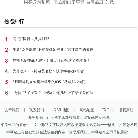
同样身为顶流，现在明白了李现“自降热度”的做
热点排行
同“芯”同行，共抗时艰
想要“说走就走”不如先做足准备，它才是你的最佳
性能充足挑战无畏惧！做设计选择这个本就够了
为什么iPhone耗电莫名快？快来学会这4个省
6月即将到来你期待苹果的iOS13系统吗？老手
“骨折”帮了罗晋？《安家》这几处细节给罗晋的演
关于我们
|
联系我们
|
XML地图
|
网站地图
TXT
|
版权声明
版权所有：辽宁视窗未经授权禁止复制或建立镜像
相关作品的原创性、文中陈述文字以及内容数据庞杂本站无法一一核实，如果您发现
本网站上有侵犯您的合法权益的内容，请联系我们，本网站将立即予以删除！