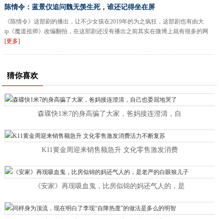
陈情令：蓝景仪追问魏无羡生死，谁还记得坐在屏
《陈情令》这部剧的播出，让不少女孩在2019年的为之疯狂，这部剧也有由大
ip《魔道祖师》改编翻拍，在这部剧还没有播出之前其实在微博上就有很多的网
[更多]
猜你喜欢
森碟快1米7的身高骗了大家，爸妈接连澄清，自
K11黄金周迎来销售额急升 文化零售激发消费
《安家》再现吸血鬼，比房似锦的妈还气人的，是