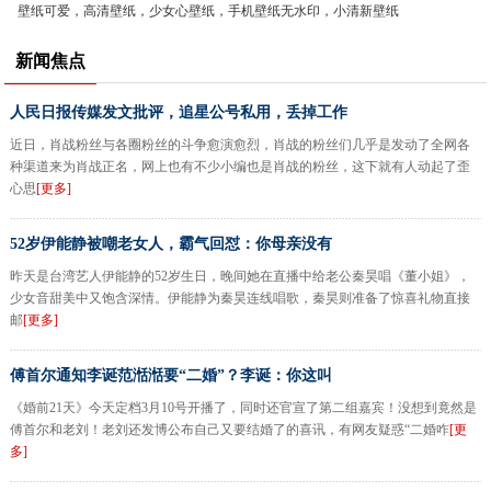
壁纸可爱，高清壁纸，少女心壁纸，手机壁纸无水印，小清新壁纸
新闻焦点
人民日报传媒发文批评，追星公号私用，丢掉工作
近日，肖战粉丝与各圈粉丝的斗争愈演愈烈，肖战的粉丝们几乎是发动了全网各
种渠道来为肖战正名，网上也有不少小编也是肖战的粉丝，这下就有人动起了歪
心思
[更多]
52岁伊能静被嘲老女人，霸气回怼：你母亲没有
昨天是台湾艺人伊能静的52岁生日，晚间她在直播中给老公秦昊唱《董小姐》，
少女音甜美中又饱含深情。伊能静为秦昊连线唱歌，秦昊则准备了惊喜礼物直接
邮
[更多]
傅首尔通知李诞范湉湉要“二婚”？李诞：你这叫
《婚前21天》今天定档3月10号开播了，同时还官宣了第二组嘉宾！没想到竟然是
傅首尔和老刘！老刘还发博公布自己又要结婚了的喜讯，有网友疑惑“二婚咋
[更
多]