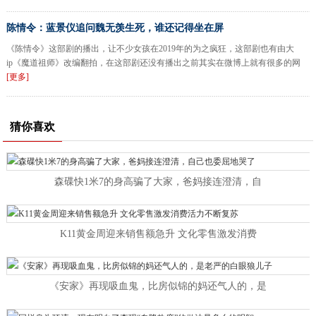
陈情令：蓝景仪追问魏无羡生死，谁还记得坐在屏
《陈情令》这部剧的播出，让不少女孩在2019年的为之疯狂，这部剧也有由大
ip《魔道祖师》改编翻拍，在这部剧还没有播出之前其实在微博上就有很多的网
[更多]
猜你喜欢
森碟快1米7的身高骗了大家，爸妈接连澄清，自
K11黄金周迎来销售额急升 文化零售激发消费
《安家》再现吸血鬼，比房似锦的妈还气人的，是