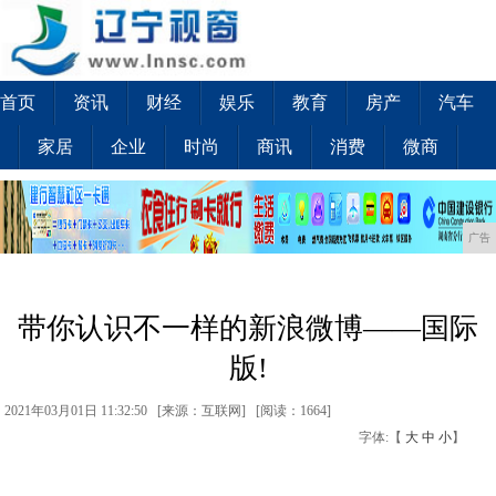
首页
资讯
财经
娱乐
教育
房产
汽车
家居
企业
时尚
商讯
消费
微商
广告
带你认识不一样的新浪微博——国际
版!
2021年03月01日 11:32:50 [来源：互联网] [
阅读：1664
]
字体:【
大
中
小
】