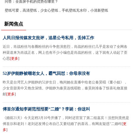
问答：全面屏手机的优势在哪里？
壁纸可爱，高清壁纸，少女心壁纸，手机壁纸无水印，小清新壁纸
新闻焦点
人民日报传媒发文批评，追星公号私用，丢掉工作
近日，肖战粉丝与各圈粉丝的斗争愈演愈烈，肖战的粉丝们几乎是发动了全网各
种渠道来为肖战正名，网上也有不少小编也是肖战的粉丝，这下就有人动起了歪
心思
[更多]
52岁伊能静被嘲老女人，霸气回怼：你母亲没有
昨天是台湾艺人伊能静的52岁生日，晚间她在直播中给老公秦昊唱《董小姐》，
少女音甜美中又饱含深情。伊能静为秦昊连线唱歌，秦昊则准备了惊喜礼物直接
邮
[更多]
傅首尔通知李诞范湉湉要“二婚”？李诞：你这叫
《婚前21天》今天定档3月10号开播了，同时还官宣了第二组嘉宾！没想到竟然是
傅首尔和老刘！老刘还发博公布自己又要结婚了的喜讯，有网友疑惑“二婚咋
[更
多]