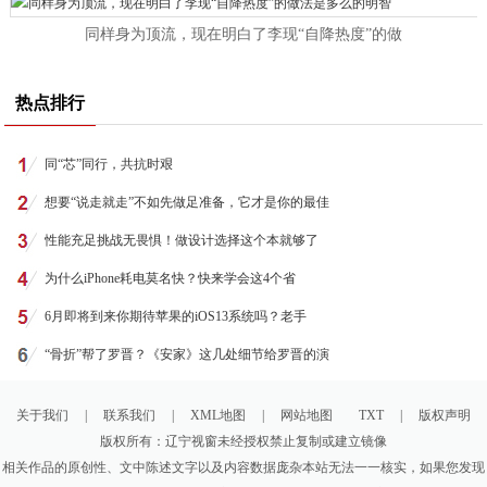
同样身为顶流，现在明白了李现“自降热度”的做
热点排行
同“芯”同行，共抗时艰
想要“说走就走”不如先做足准备，它才是你的最佳
性能充足挑战无畏惧！做设计选择这个本就够了
为什么iPhone耗电莫名快？快来学会这4个省
6月即将到来你期待苹果的iOS13系统吗？老手
“骨折”帮了罗晋？《安家》这几处细节给罗晋的演
关于我们
|
联系我们
|
XML地图
|
网站地图
TXT
|
版权声明
版权所有：辽宁视窗未经授权禁止复制或建立镜像
相关作品的原创性、文中陈述文字以及内容数据庞杂本站无法一一核实，如果您发现