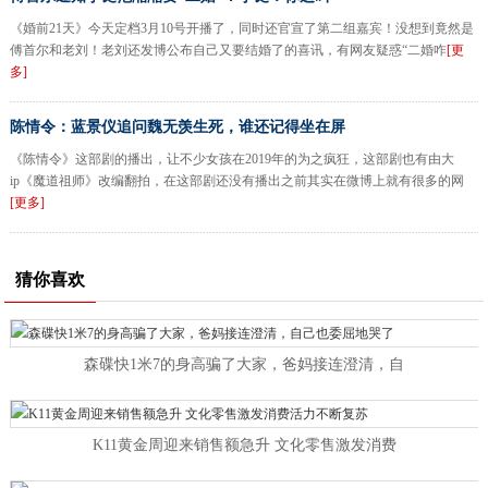
《婚前21天》今天定档3月10号开播了，同时还官宣了第二组嘉宾！没想到竟然是
傅首尔和老刘！老刘还发博公布自己又要结婚了的喜讯，有网友疑惑“二婚咋
[更
多]
陈情令：蓝景仪追问魏无羡生死，谁还记得坐在屏
《陈情令》这部剧的播出，让不少女孩在2019年的为之疯狂，这部剧也有由大
ip《魔道祖师》改编翻拍，在这部剧还没有播出之前其实在微博上就有很多的网
[更多]
猜你喜欢
森碟快1米7的身高骗了大家，爸妈接连澄清，自
K11黄金周迎来销售额急升 文化零售激发消费