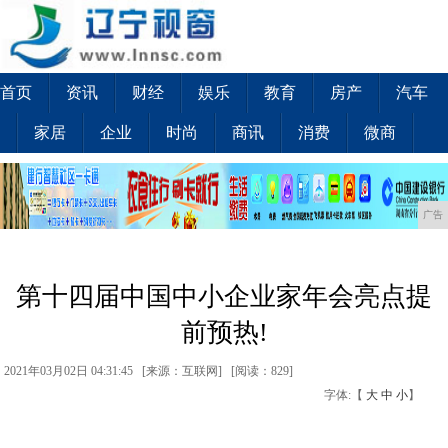
首页
资讯
财经
娱乐
教育
房产
汽车
家居
企业
时尚
商讯
消费
微商
广告
第十四届中国中小企业家年会亮点提
前预热!
2021年03月02日 04:31:45 [来源：互联网] [
阅读：829
]
字体:【
大
中
小
】