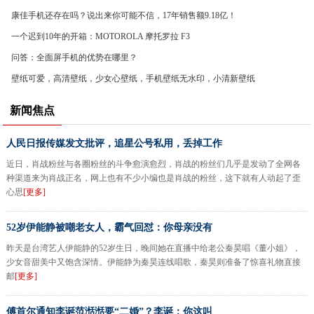
康佳手机还存在吗？说出来你可能不信，17年销售额9.18亿！
一个迟到10年的开箱：MOTOROLA 摩托罗拉 F3
问答：全面屏手机的优势在哪里？
壁纸可爱，高清壁纸，少女心壁纸，手机壁纸无水印，小清新壁纸
新闻焦点
人民日报传媒发文批评，追星公号私用，丢掉工作
近日，肖战粉丝与各圈粉丝的斗争愈演愈烈，肖战的粉丝们几乎是发动了全网各
种渠道来为肖战正名，网上也有不少小编也是肖战的粉丝，这下就有人动起了歪
心思
[更多]
52岁伊能静被嘲老女人，霸气回怼：你母亲没有
昨天是台湾艺人伊能静的52岁生日，晚间她在直播中给老公秦昊唱《董小姐》，
少女音甜美中又饱含深情。伊能静为秦昊连线唱歌，秦昊则准备了惊喜礼物直接
邮
[更多]
傅首尔通知李诞范湉湉要“二婚”？李诞：你这叫