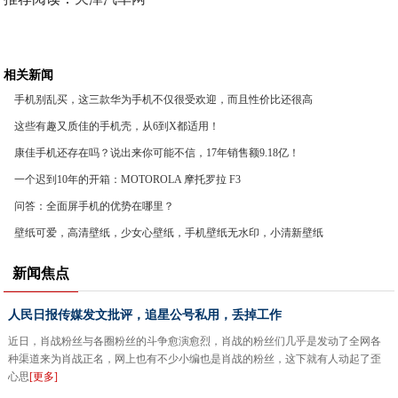
相关新闻
手机别乱买，这三款华为手机不仅很受欢迎，而且性价比还很高
这些有趣又质佳的手机壳，从6到X都适用！
康佳手机还存在吗？说出来你可能不信，17年销售额9.18亿！
一个迟到10年的开箱：MOTOROLA 摩托罗拉 F3
问答：全面屏手机的优势在哪里？
壁纸可爱，高清壁纸，少女心壁纸，手机壁纸无水印，小清新壁纸
新闻焦点
人民日报传媒发文批评，追星公号私用，丢掉工作
近日，肖战粉丝与各圈粉丝的斗争愈演愈烈，肖战的粉丝们几乎是发动了全网各
种渠道来为肖战正名，网上也有不少小编也是肖战的粉丝，这下就有人动起了歪
心思
[更多]