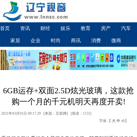
首页
资讯
财经
娱乐
教育
房产
汽车
家居
企业
时尚
商讯
消费
微商
广告
6GB运存+双面2.5D炫光玻璃，这款抢
购一个月的千元机明天再度开卖!
2021年03月01日 09:17:29 [来源：互联网] [
阅读：1131
]
字体:【
大
中
小
】