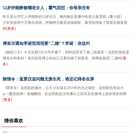
52岁伊能静被嘲老女人，霸气回怼：你母亲没有
昨天是台湾艺人伊能静的52岁生日，晚间她在直播中给老公秦昊唱《董小姐》，
少女音甜美中又饱含深情。伊能静为秦昊连线唱歌，秦昊则准备了惊喜礼物直接
邮
[更多]
傅首尔通知李诞范湉湉要“二婚”？李诞：你这叫
《婚前21天》今天定档3月10号开播了，同时还官宣了第二组嘉宾！没想到竟然是
傅首尔和老刘！老刘还发博公布自己又要结婚了的喜讯，有网友疑惑“二婚咋
[更
多]
陈情令：蓝景仪追问魏无羡生死，谁还记得坐在屏
《陈情令》这部剧的播出，让不少女孩在2019年的为之疯狂，这部剧也有由大
ip《魔道祖师》改编翻拍，在这部剧还没有播出之前其实在微博上就有很多的网
[更多]
猜你喜欢