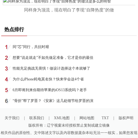
同样身为顶流，现在明白了李现“自降热度”的做
热点排行
同“芯”同行，共抗时艰
想要“说走就走”不如先做足准备，它才是你的最佳
性能充足挑战无畏惧！做设计选择这个本就够了
为什么iPhone耗电莫名快？快来学会这4个省
6月即将到来你期待苹果的iOS13系统吗？老手
“骨折”帮了罗晋？《安家》这几处细节给罗晋的演
关于我们
|
联系我们
|
XML地图
|
网站地图
TXT
|
版权声明
版权所有：辽宁视窗未经授权禁止复制或建立镜像
相关作品的原创性、文中陈述文字以及内容数据庞杂本站无法一一核实，如果您发现