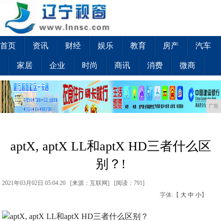
首页
资讯
财经
娱乐
教育
房产
汽车
家居
企业
时尚
商讯
消费
微商
广告
aptX, aptX LL和aptX HD三者什么区
别？!
2021年03月02日 05:04:20 [来源：互联网] [
阅读：791
]
字体:【
大
中
小
】