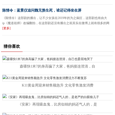
陈情令：蓝景仪追问魏无羡生死，谁还记得坐在屏
《陈情令》这部剧的播出，让不少女孩在2019年的为之疯狂，这部剧也有由大
ip《魔道祖师》改编翻拍，在这部剧还没有播出之前其实在微博上就有很多的网
[更多]
猜你喜欢
森碟快1米7的身高骗了大家，爸妈接连澄清，自
K11黄金周迎来销售额急升 文化零售激发消费
《安家》再现吸血鬼，比房似锦的妈还气人的，是