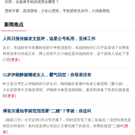
问答：全面屏手机的优势在哪里？
壁纸可爱，高清壁纸，少女心壁纸，手机壁纸无水印，小清新壁纸
新闻焦点
人民日报传媒发文批评，追星公号私用，丢掉工作
近日，肖战粉丝与各圈粉丝的斗争愈演愈烈，肖战的粉丝们几乎是发动了全网各
种渠道来为肖战正名，网上也有不少小编也是肖战的粉丝，这下就有人动起了歪
心思
[更多]
52岁伊能静被嘲老女人，霸气回怼：你母亲没有
昨天是台湾艺人伊能静的52岁生日，晚间她在直播中给老公秦昊唱《董小姐》，
少女音甜美中又饱含深情。伊能静为秦昊连线唱歌，秦昊则准备了惊喜礼物直接
邮
[更多]
傅首尔通知李诞范湉湉要“二婚”？李诞：你这叫
《婚前21天》今天定档3月10号开播了，同时还官宣了第二组嘉宾！没想到竟然是
傅首尔和老刘！老刘还发博公布自己又要结婚了的喜讯，有网友疑惑“二婚咋
[更
多]