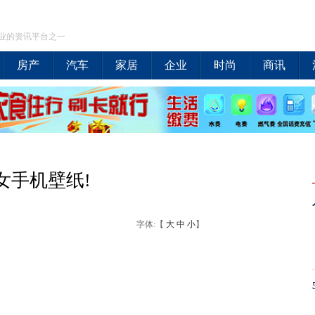
业的资讯平台之一
房产
汽车
家居
企业
时尚
商讯
女手机壁纸!
字体:【
大
中
小
】