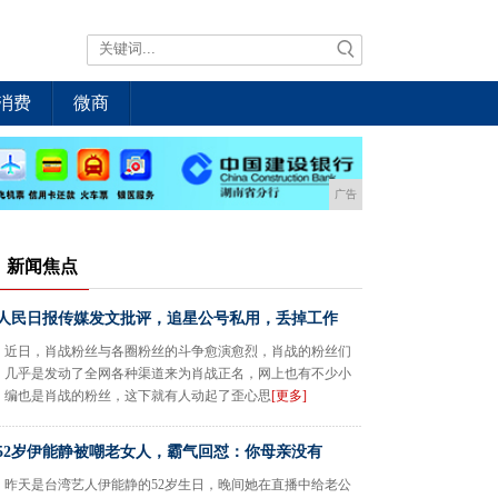
消费
微商
广告
新闻焦点
人民日报传媒发文批评，追星公号私用，丢掉工作
近日，肖战粉丝与各圈粉丝的斗争愈演愈烈，肖战的粉丝们
几乎是发动了全网各种渠道来为肖战正名，网上也有不少小
编也是肖战的粉丝，这下就有人动起了歪心思
[更多]
52岁伊能静被嘲老女人，霸气回怼：你母亲没有
昨天是台湾艺人伊能静的52岁生日，晚间她在直播中给老公