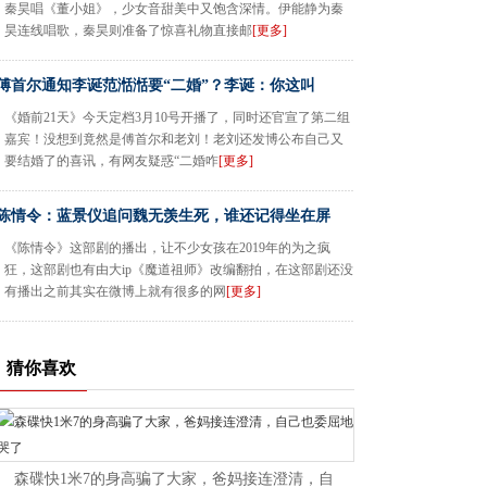
秦昊唱《董小姐》，少女音甜美中又饱含深情。伊能静为秦
昊连线唱歌，秦昊则准备了惊喜礼物直接邮
[更多]
傅首尔通知李诞范湉湉要“二婚”？李诞：你这叫
《婚前21天》今天定档3月10号开播了，同时还官宣了第二组
嘉宾！没想到竟然是傅首尔和老刘！老刘还发博公布自己又
要结婚了的喜讯，有网友疑惑“二婚咋
[更多]
陈情令：蓝景仪追问魏无羡生死，谁还记得坐在屏
《陈情令》这部剧的播出，让不少女孩在2019年的为之疯
狂，这部剧也有由大ip《魔道祖师》改编翻拍，在这部剧还没
有播出之前其实在微博上就有很多的网
[更多]
猜你喜欢
森碟快1米7的身高骗了大家，爸妈接连澄清，自